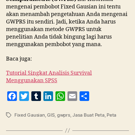
mengenai pembobot Fixed Gausian ini tentu
akan menambah pengetahuan Anda mengenai
GWPRS itu sendiri. Jadi, ketika Anda harus
menggunakan metode GWPRS untuk
penelitian Anda tidak bingung lagi harus
menggunakan pembobot yang mana.
Baca juga:
Tutorial Singkat Analisis Survival
Menggunakan SPSS
F
T
T
Li
W
E
S
a
w
u
n
h
m
h
c
itt
m
k
at
ai
a
Fixed Gausian
,
GIS
,
gwprs
,
Jasa Buat Peta
,
Peta
Tag
e
er
bl
e
s
l
re
b
r
dI
A