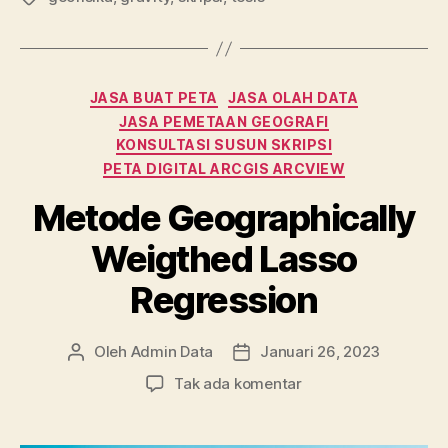
e
er
bl
e
s
l
re
b
r
dI
A
o
n
p
Kategori
JASA BUAT PETA
JASA OLAH DATA
o
p
JASA PEMETAAN GEOGRAFI
KONSULTASI SUSUN SKRIPSI
k
PETA DIGITAL ARCGIS ARCVIEW
Metode Geographically
Weigthed Lasso
Regression
Oleh
Admin Data
Januari 26, 2023
Penulis
Tanggal
artikel
artikel
pada
Tak ada komentar
Metode
Geographically