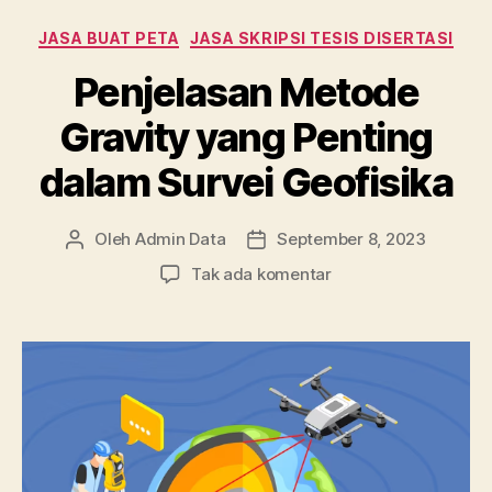
o
n
p
Kategori
JASA BUAT PETA
JASA SKRIPSI TESIS DISERTASI
o
p
Penjelasan Metode
k
Gravity yang Penting
dalam Survei Geofisika
Oleh
Admin Data
September 8, 2023
Penulis
Tanggal
artikel
artikel
pada
Tak ada komentar
Penjelasan
Metode
Gravity
yang
Penting
dalam
Survei
Geofisika