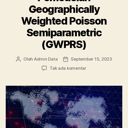
Geographically
Weighted Poisson
Semiparametric
(GWPRS)
Oleh
Admin Data
September 15, 2023
Penulis
Tanggal
artikel
artikel
pada
Tak ada komentar
Penjelasan
Fungsi
Pembobot
Fixed
Gausian
pada
Pemodelan
Geographically
Weighted