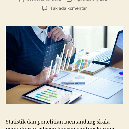
artikel
artikel
pada
Tak ada komentar
Beberapa
Jenis
Skala
Pengukuran
dalam
Statistika
Statistik dan penelitian memandang skala