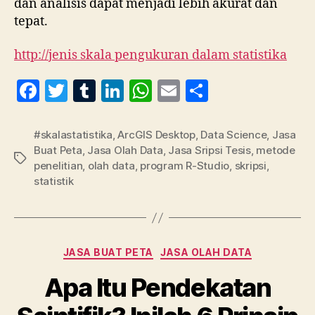
dan analisis dapat menjadi lebih akurat dan
tepat.
http://jenis skala pengukuran dalam statistika
F
T
T
Li
W
E
S
a
w
u
n
h
m
h
c
itt
m
k
at
ai
a
#skalastatistika
,
ArcGIS Desktop
,
Data Science
,
Jasa
Buat Peta
,
Jasa Olah Data
,
Jasa Sripsi Tesis
,
metode
e
er
bl
e
s
l
re
Tag
penelitian
,
olah data
,
program R-Studio
,
skripsi
,
b
r
dI
A
statistik
o
n
p
o
p
k
Kategori
JASA BUAT PETA
JASA OLAH DATA
Apa Itu Pendekatan