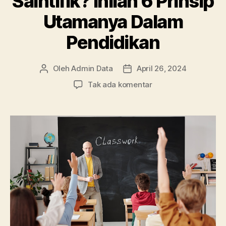
Saintifik? Inilah 6 Prinsip
Utamanya Dalam
Pendidikan
Oleh
Admin Data
April 26, 2024
Penulis
Tanggal
artikel
artikel
pada
Tak ada komentar
Apa
Itu
Pendekatan
Saintifik?
Inilah
6
Prinsip
Utamanya
Dalam
Pendidikan