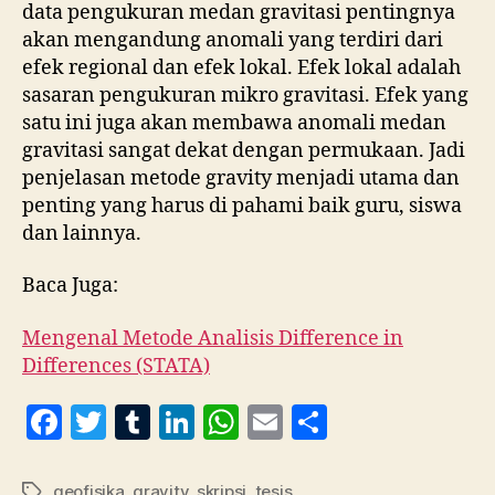
data pengukuran medan gravitasi pentingnya
akan mengandung anomali yang terdiri dari
efek regional dan efek lokal. Efek lokal adalah
sasaran pengukuran mikro gravitasi. Efek yang
satu ini juga akan membawa anomali medan
gravitasi sangat dekat dengan permukaan. Jadi
penjelasan metode gravity menjadi utama dan
penting yang harus di pahami baik guru, siswa
dan lainnya.
Baca Juga:
Mengenal Metode Analisis Difference in
Differences (STATA)
F
T
T
Li
W
E
S
a
w
u
n
h
m
h
c
itt
m
k
at
ai
a
geofisika
,
gravity
,
skripsi
,
tesis
Tag