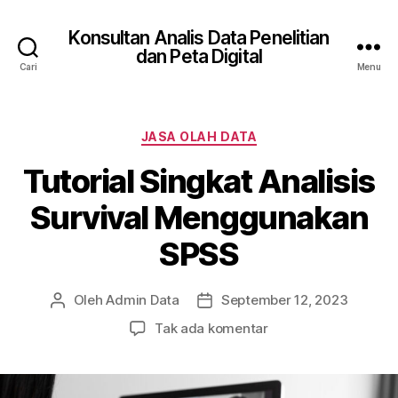
Konsultan Analis Data Penelitian
dan Peta Digital
Cari
Menu
Kategori
JASA OLAH DATA
Tutorial Singkat Analisis
Survival Menggunakan
SPSS
Oleh
Admin Data
September 12, 2023
Penulis
Tanggal
artikel
artikel
pada
Tak ada komentar
Tutorial
Singkat
Analisis