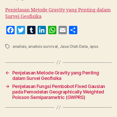
Penjelasan Metode Gravity yang Penting dalam
Survei Geofisika
F
T
T
Li
W
E
S
a
w
u
n
h
m
h
c
itt
m
k
at
ai
a
analisis
,
analisis survival
,
Jasa Olah Data
,
spss
Tag
e
er
bl
e
s
l
re
b
r
dI
A
o
n
p
←
Penjelasan Metode Gravity yang Penting
o
p
dalam Survei Geofisika
k
→
Penjelasan Fungsi Pembobot Fixed Gausian
pada Pemodelan Geographically Weighted
Poisson Semiparametric (GWPRS)