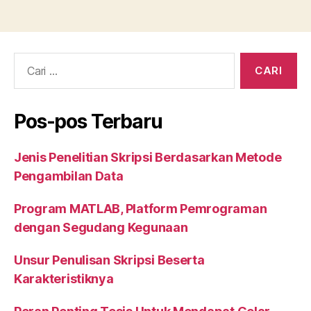
a
w
u
n
h
m
h
c
itt
m
k
at
ai
a
e
er
bl
e
s
l
re
b
r
dI
A
o
n
p
o
p
Pos-pos Terbaru
k
Jenis Penelitian Skripsi Berdasarkan Metode
Pengambilan Data
Program MATLAB, Platform Pemrograman
dengan Segudang Kegunaan
Unsur Penulisan Skripsi Beserta
Karakteristiknya