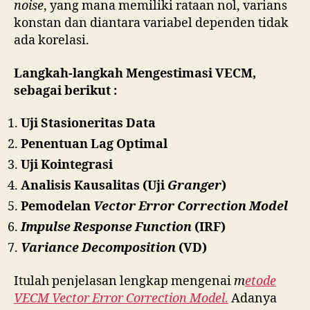
noise
, yang mana memiliki rataan nol, varians
konstan dan diantara variabel dependen tidak
ada korelasi.
Langkah-langkah Mengestimasi VECM,
sebagai berikut :
Uji Stasioneritas Data
Penentuan Lag Optimal
Uji Kointegrasi
Analisis Kausalitas (Uji
Granger
)
Pemodelan
Vector Error Correction Model
Impulse Response Function
(IRF)
Variance Decomposition
(VD)
Itulah penjelasan lengkap mengenai
m
etode
VECM Vector Error Correction Model
.
Adanya