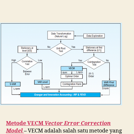
VECM
Vector
Error
Correct
Model
Metode VECM
Vector Error Correction
Model
–
VECM adalah salah satu metode yang