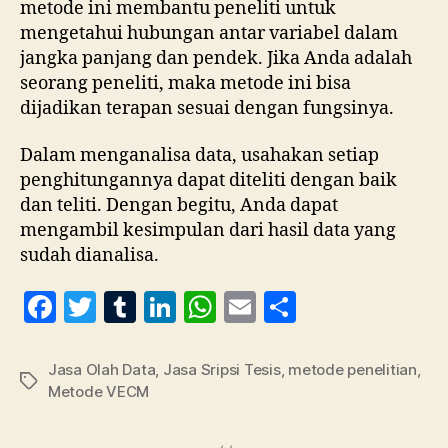
metode ini membantu peneliti untuk
mengetahui hubungan antar variabel dalam
jangka panjang dan pendek. Jika Anda adalah
seorang peneliti, maka metode ini bisa
dijadikan terapan sesuai dengan fungsinya.
Dalam menganalisa data, usahakan setiap
penghitungannya dapat diteliti dengan baik
dan teliti. Dengan begitu, Anda dapat
mengambil kesimpulan dari hasil data yang
sudah dianalisa.
F
T
T
Li
W
E
S
a
w
u
n
h
m
h
c
itt
m
k
at
ai
a
Jasa Olah Data
,
Jasa Sripsi Tesis
,
metode penelitian
,
Tag
Metode VECM
e
er
bl
e
s
l
re
b
r
dI
A