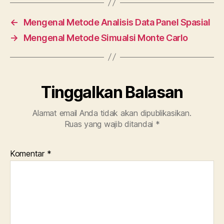
o
n
p
o
p
←
Mengenal Metode Analisis Data Panel Spasial
k
→
Mengenal Metode Simualsi Monte Carlo
Tinggalkan Balasan
Alamat email Anda tidak akan dipublikasikan.
Ruas yang wajib ditandai
*
Komentar
*