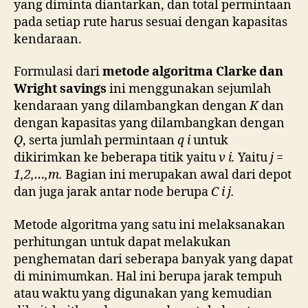
yang diminta diantarkan, dan total permintaan
pada setiap rute harus sesuai dengan kapasitas
kendaraan.
Formulasi dari
metode algoritma Clarke dan
Wright savings
ini menggunakan sejumlah
kendaraan yang dilambangkan dengan
K
dan
dengan kapasitas yang dilambangkan dengan
Q
, serta jumlah permintaan
q i
untuk
dikirimkan ke beberapa titik yaitu
v i.
Yaitu
j =
1,2,…,m.
Bagian ini merupakan awal dari depot
dan juga jarak antar node berupa
C i j.
Metode algoritma yang satu ini melaksanakan
perhitungan untuk dapat melakukan
penghematan dari seberapa banyak yang dapat
di minimumkan. Hal ini berupa jarak tempuh
atau waktu yang digunakan yang kemudian