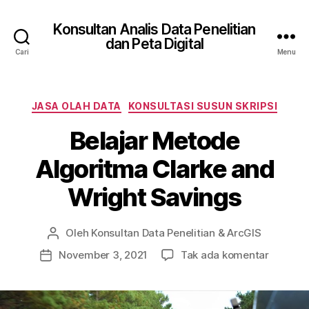
Konsultan Analis Data Penelitian
dan Peta Digital
Cari
Menu
Kategori
JASA OLAH DATA
KONSULTASI SUSUN SKRIPSI
Belajar Metode
Algoritma Clarke and
Wright Savings
Oleh
Konsultan Data Penelitian & ArcGIS
Penulis
artikel
pada
November 3, 2021
Tak ada komentar
Tanggal
Belajar
artikel
Metode
Algorit