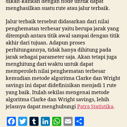
dikait-kaitkan dengan node untuk dapat
menghasilkan suatu rute atau jalur terbaik.
Jalur terbaik tersebut didasarkan dari nilai
penghematan terbesar yaitu berupa jarak yang
ditempuh antara titik awal sampai dengan titik
akhir dari tujuan. Adapun proses
perhitungannya, tidak hanya dihitung pada
jarak sebagai parameter saja. Akan tetapi juga
menghitung dari waktu untuk dapat
memperoleh nilai penghematan terbesar
kemudian metode algoritma Clarke dan Wright
savings ini dapat didefinisikan menjadi 1 rute
yang baik. Itulah sekilas mengenai metode
algoritma Clarke dan Wright savings, lebih
jelasnya dapat menghubungi
Patra Statistika
.
F
T
T
Li
W
E
S