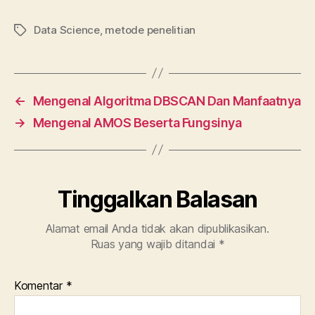
a
w
u
n
h
m
h
c
itt
m
k
at
ai
a
Data Science
,
metode penelitian
Tag
e
er
bl
e
s
l
re
b
r
dI
A
o
n
p
←
Mengenal Algoritma DBSCAN Dan Manfaatnya
o
p
→
Mengenal AMOS Beserta Fungsinya
k
Tinggalkan Balasan
Alamat email Anda tidak akan dipublikasikan.
Ruas yang wajib ditandai
*
Komentar
*