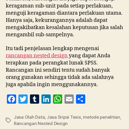
keragaman sub-unit pada setiap perlakuan,
menguji keragaman diantara perlakuan utama.
Hanya saja, kekurangannya adalah dapat
mengakibatkan kesalahan keputusan jika salah
mengambil sub-sampelnya.
Itu tadi penjelasan lengkap mengenai
rancangan nested design
yang dapat Anda
terapkan pada perangkat lunak SPSS.
Rancangan ini sendiri tentu sudah banyak
orang gunakan sehingga tidak ada salahnya
juga apabila ingin menggunakannya.
F
T
T
Li
W
E
S
a
w
u
n
h
m
h
c
itt
m
k
at
ai
a
Jasa Olah Data
,
Jasa Sripsi Tesis
,
metode penelitian
,
Tag
Rancangan Nested Design
e
er
bl
e
s
l
re