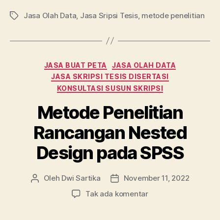
a
w
u
n
h
m
h
c
itt
m
k
at
ai
a
Jasa Olah Data
,
Jasa Sripsi Tesis
,
metode penelitian
Tag
e
er
bl
e
s
l
re
b
r
dI
A
o
n
p
Kategori
JASA BUAT PETA
JASA OLAH DATA
o
p
JASA SKRIPSI TESIS DISERTASI
KONSULTASI SUSUN SKRIPSI
k
Metode Penelitian
Rancangan Nested
Design pada SPSS
Oleh
Dwi Sartika
November 11, 2022
Penulis
Tanggal
artikel
artikel
pada
Tak ada komentar
Metode
Penelitian