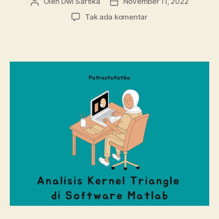
Oleh
Dwi Sartika
November 11, 2022
Penulis
Tanggal
artikel
artikel
pada
Tak ada komentar
Analisis
Kernel
Triangle
di
Software
Matlab