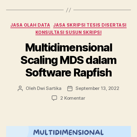
b
r
dI
A
o
n
p
Kategori
o
p
JASA OLAH DATA
JASA SKRIPSI TESIS DISERTASI
KONSULTASI SUSUN SKRIPSI
k
Multidimensional
Scaling MDS dalam
Software Rapfish
Oleh
Dwi Sartika
September 13, 2022
Penulis
Tanggal
artikel
artikel
pada
2 Komentar
Multidimensional
Scaling
MDS
dalam
Software