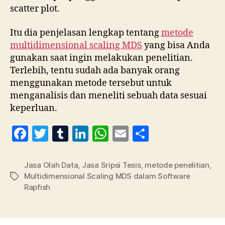
scatter plot.
Itu dia penjelasan lengkap tentang
metode
multidimensional scaling MDS
yang bisa Anda
gunakan saat ingin melakukan penelitian.
Terlebih, tentu sudah ada banyak orang
menggunakan metode tersebut untuk
menganalisis dan meneliti sebuah data sesuai
keperluan.
F
T
T
Li
W
E
S
a
w
u
n
h
m
h
c
itt
m
k
at
ai
a
Jasa Olah Data
,
Jasa Sripsi Tesis
,
metode penelitian
,
Multidimensional Scaling MDS dalam Software
Tag
e
er
bl
e
s
l
re
Rapfish
b
r
dI
A
o
n
p