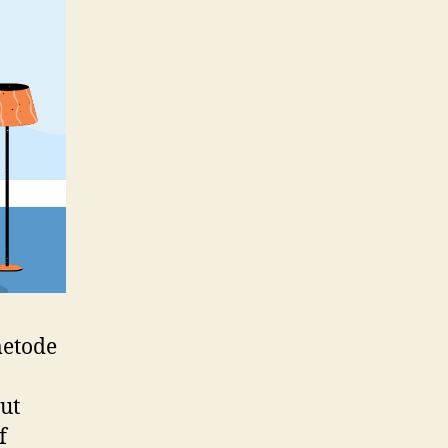
metode
ut
f