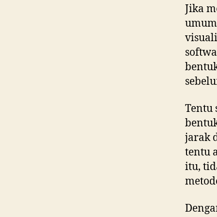
Jika m
umumn
visual
softw
bentuk
sebel
Tentu 
bentuk
jarak 
tentu 
itu, t
metode
Dengan