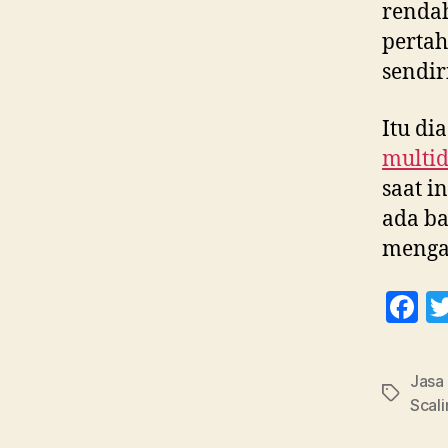
rendah
pertah
sendir
Itu di
multid
saat i
ada b
mengan
F
a
c
Jasa
e
Tag
Scal
b