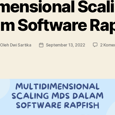
mensional Sca
am Software Rap
Oleh
Dwi Sartika
September 13, 2022
2 Kome
nulis
Tanggal
tikel
artikel