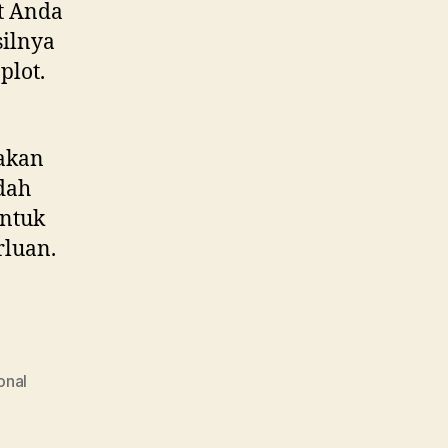
at Anda
silnya
plot.
akan
udah
untuk
rluan.
onal