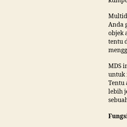
kumpul
Multid
Anda 
objek 
tentu 
menggu
MDS in
untuk 
Tentu 
lebih 
sebuah
Fungs