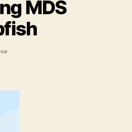
ling MDS
fish
pada
ntar
Multidimensional
Scaling
MDS
dalam
Software
Rapfish