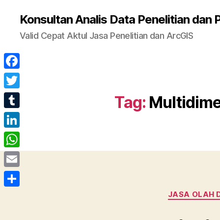
Konsultan Analis Data Penelitian dan P
Valid Cepat Aktul Jasa Penelitian dan ArcGIS
F
a
T
Tag:
Multidime
c
w
T
e
i
u
L
b
t
m
i
o
W
t
b
n
o
h
e
E
l
k
k
a
r
m
r
S
JASA OLAH 
e
t
a
h
d
s