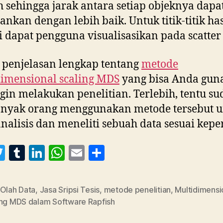
 sehingga jarak antara setiap objeknya dap
ankan dengan lebih baik. Untuk titik-titik ha
i dapat pengguna visualisasikan pada scatter 
a penjelasan lengkap tentang
metode
imensional scaling MDS
yang bisa Anda gun
ngin melakukan penelitian. Terlebih, tentu s
anyak orang menggunakan metode tersebut 
alisis dan meneliti sebuah data sesuai kepe
T
T
Li
W
E
S
w
u
n
h
m
h
itt
m
k
at
ai
a
 Olah Data
,
Jasa Sripsi Tesis
,
metode penelitian
,
Multidimensi
er
bl
e
s
l
re
ing MDS dalam Software Rapfish
r
dI
A