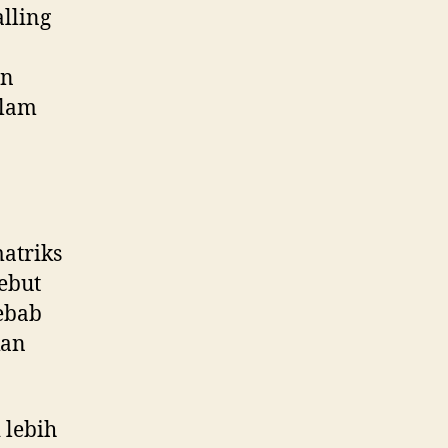
alling
an
alam
atriks
ebut
ebab
kan
 lebih