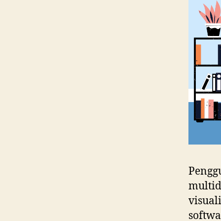
Pengg
multi
visual
softwa