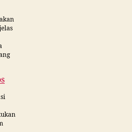
 akan
elas
a
ang
DS
si
kukan
am