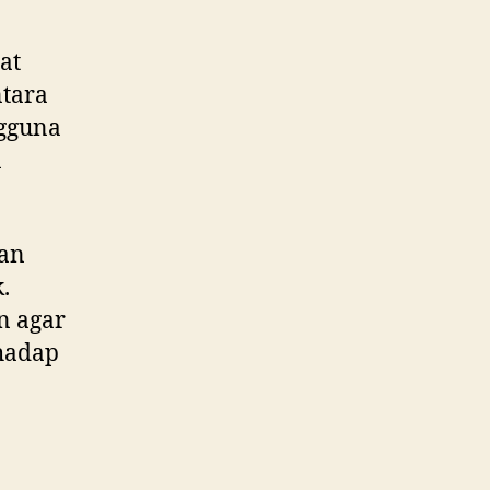
at
tara
ngguna
n
kan
.
n agar
rhadap