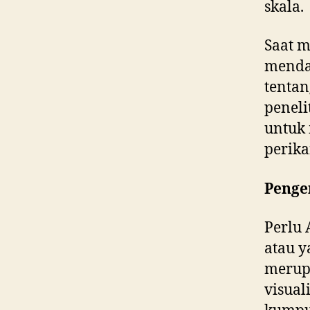
skala.
Saat 
menda
tentan
peneli
untuk
perika
Penge
Perlu 
atau y
merup
visual