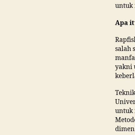
untuk 
Apa i
Rapfis
salah 
manfa
yakni 
keberl
Teknik
Univer
untuk 
Metode
dimen