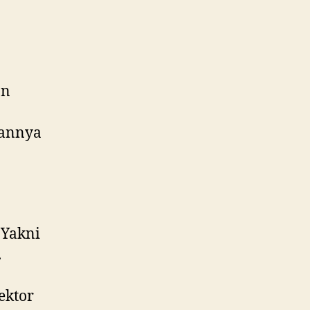
an
uannya
 Yakni
.
ektor