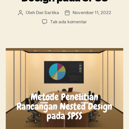
Oleh
Dwi Sartika
November 11, 2022
Penulis
Tanggal
artikel
artikel
pada
Tak ada komentar
Metode
Penelitian
Rancangan
Nested
Design
pada
SPSS