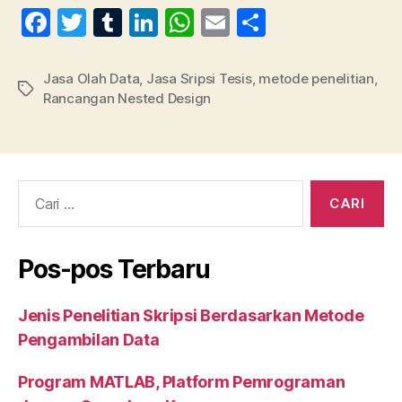
F
T
T
Li
W
E
S
a
w
u
n
h
m
h
c
itt
m
k
at
ai
a
Jasa Olah Data
,
Jasa Sripsi Tesis
,
metode penelitian
,
Tag
Rancangan Nested Design
e
er
bl
e
s
l
re
b
r
dI
A
o
n
p
o
p
Cari:
k
Pos-pos Terbaru
Jenis Penelitian Skripsi Berdasarkan Metode
Pengambilan Data
Program MATLAB, Platform Pemrograman