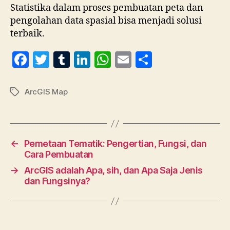
Statistika dalam proses pembuatan peta dan
pengolahan data spasial bisa menjadi solusi
terbaik.
F
T
T
Li
W
E
S
a
w
u
n
h
m
h
c
itt
m
k
at
ai
a
ArcGIS Map
Tag
e
er
bl
e
s
l
re
b
r
dI
A
o
n
p
←
Pemetaan Tematik: Pengertian, Fungsi, dan
o
p
Cara Pembuatan
k
→
ArcGIS adalah Apa, sih, dan Apa Saja Jenis
dan Fungsinya?