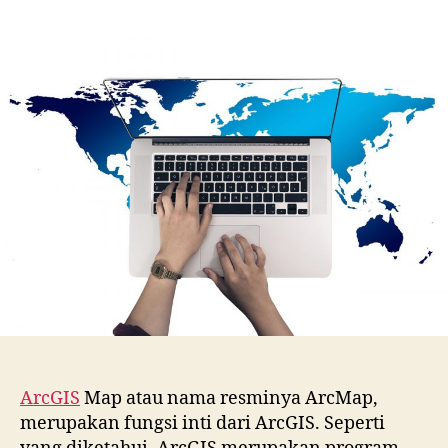
ArcMap
artikel
atau
ArcGIS
Map,
Dasar
dari
Penguasaa
Program
Pemetaan
ArcGIS
ArcGIS
Map atau nama resminya ArcMap,
merupakan fungsi inti dari ArcGIS. Seperti