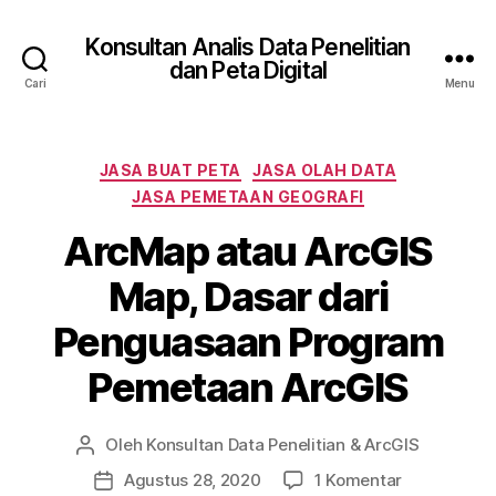
Konsultan Analis Data Penelitian
dan Peta Digital
Cari
Menu
Kategori
JASA BUAT PETA
JASA OLAH DATA
JASA PEMETAAN GEOGRAFI
ArcMap atau ArcGIS
Map, Dasar dari
Penguasaan Program
Pemetaan ArcGIS
Oleh
Konsultan Data Penelitian & ArcGIS
Penulis
artikel
pada
Agustus 28, 2020
1 Komentar
Tanggal