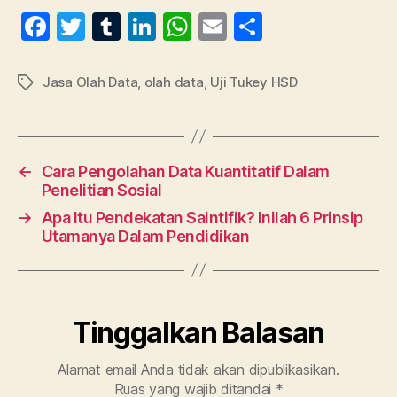
F
T
T
Li
W
E
S
a
w
u
n
h
m
h
c
itt
m
k
at
ai
a
Jasa Olah Data
,
olah data
,
Uji Tukey HSD
Tag
e
er
bl
e
s
l
re
b
r
dI
A
o
n
p
←
Cara Pengolahan Data Kuantitatif Dalam
o
p
Penelitian Sosial
k
→
Apa Itu Pendekatan Saintifik? Inilah 6 Prinsip
Utamanya Dalam Pendidikan
Tinggalkan Balasan
Alamat email Anda tidak akan dipublikasikan.
Ruas yang wajib ditandai
*