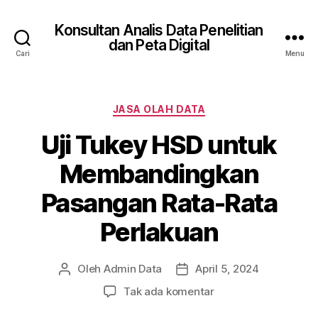
Konsultan Analis Data Penelitian
dan Peta Digital
Cari
Menu
Kategori
JASA OLAH DATA
Uji Tukey HSD untuk
Membandingkan
Pasangan Rata-Rata
Perlakuan
Oleh
Admin Data
April 5, 2024
Penulis
Tanggal
artikel
artikel
pada
Tak ada komentar
Uji