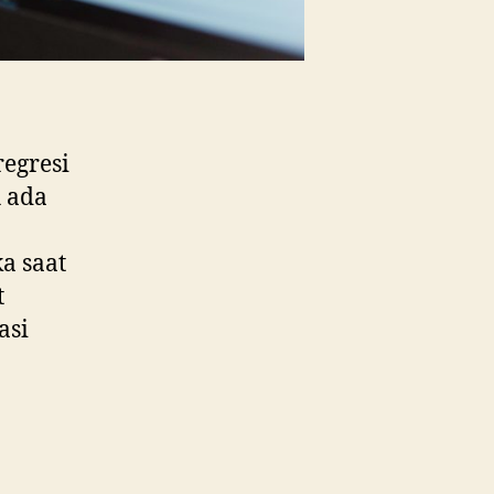
regresi
h ada
a saat
t
asi