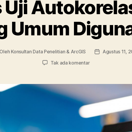
s Uji Autokorela
g Umum Digun
Oleh
Konsultan Data Penelitian & ArcGIS
Agustus 11, 
nulis
Tanggal
ikel
artikel
pada
Tak ada komentar
4
Jenis
Uji
Autokorelasi
SPSS
yang
Umum
Digunakan