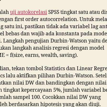
alah
uji autokorelasi
SPSS tingkat satu atau di
engan first order autocorrelation. Untuk me
ng satu ini, pastikan tidak ada variabel lag an
el bebas dan wajib ada konstanta pada mode
i. Langkah pengujian Durbin-Watson yaitu d
kan langkah analisis regresi dengan model
 = f(size, earns, wealth, saving).
an, tekan tombol Statistics dan Linear Regr
tics lalu aktifkan pilihan Durbin-Watson. Setel
tkan nilai DW dan bandingkan dengan nilai 
 tingkat kepercayaan 5%, jumlah variabel be
mlah sampel 100. Cocokkan nilai DW yang
leh berdasarkan hipotesis yang akan diuji.