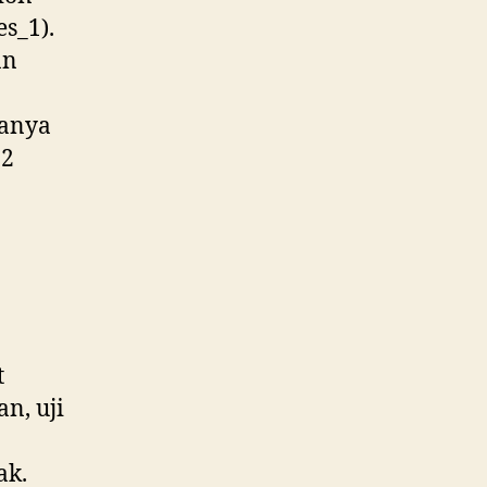
s_1).
an
danya
<2
t
n, uji
ak.