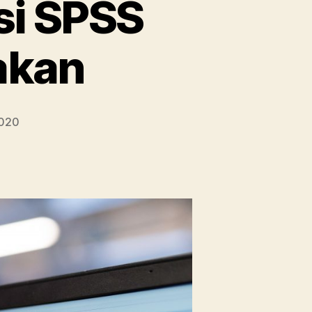
si SPSS
akan
2020