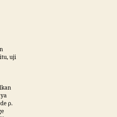
an
tu, uji
lkan
nya
de ρ.
ge