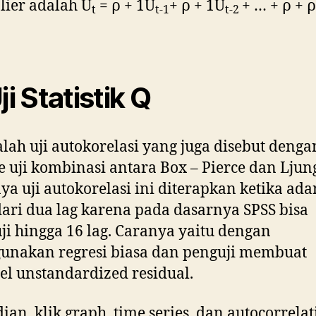
lier adalah U
= ρ + 1U
+ ρ + 1U
+ … + ρ + 
t
t-1
t-2
ji Statistik Q
alah uji autokorelasi yang juga disebut denga
 uji kombinasi antara Box – Pierce dan Ljun
ya uji autokorelasi ini diterapkan ketika ad
dari dua lag karena pada dasarnya SPSS bisa
i hingga 16 lag. Caranya yaitu dengan
unakan regresi biasa dan penguji membuat
el unstandardized residual.
an, klik graph, time series, dan autocorrelat