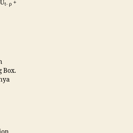
ρU
+
t- ρ
n
g Box.
anya
ion