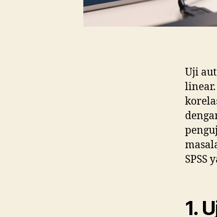
Uji au
linear
korela
dengan
penguj
masala
SPSS y
1. 