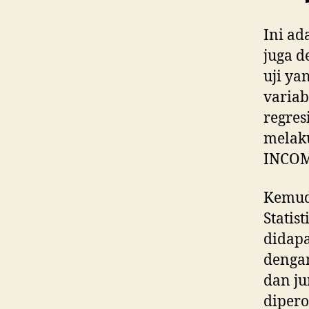
Ini ad
juga d
uji ya
variab
regres
melaku
INCOME
Kemudi
Statis
didapa
dengan
dan ju
dipero