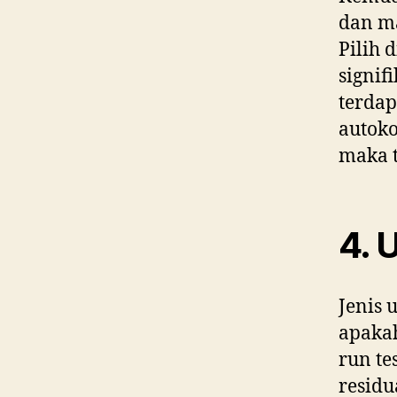
dan ma
Pilih 
signif
terdap
autoko
maka t
4. 
Jenis 
apakah
run te
residu