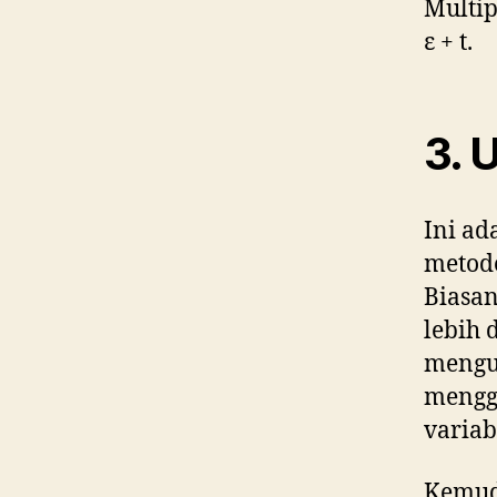
Multip
ε + t.
3. U
Ini ad
metode
Biasan
lebih 
menguj
mengg
variab
Kemudi