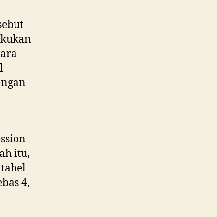
sebut
lakukan
tara
l
engan
ession
ah itu,
tabel
bas 4,