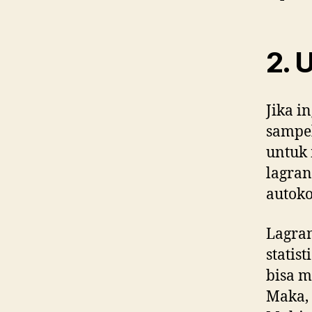
2. 
Jika i
sampel
untuk 
lagran
autokor
Lagran
statis
bisa m
Maka, 