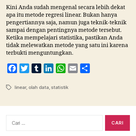
Kini Anda sudah mengenal secara lebih dekat
apa itu metode regresi linear. Bukan hanya
pengertiannya saja, namun juga teknik-teknik
sampai dengan pentingnya metode tersebut.
Ketika mempelajari statistika, pastikan Anda
tidak melewatkan metode yang satu ini karena
terbukti menguntungkan.
F
T
T
Li
W
E
S
a
w
u
n
h
m
h
c
itt
m
k
at
ai
a
linear
,
olah data
,
statistik
Tag
e
er
bl
e
s
l
re
b
r
dI
A
o
n
p
Cari:
o
p