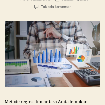
artikel
artikel
pada
Tak ada komentar
Mengenal
Lebih
Dekat
Metode
Regresi
Linear
dalam
Statistik
Metode regresi linear bisa Anda temukan