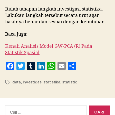
Itulah tahapan langkah investigasi statistika.
Lakukan langkah tersebut secara urut agar
hasilnya benar dan sesuai dengan kebutuhan.
Baca Juga:
Kenali Analisis Model GW-PCA (R) Pada
Statistik Spasial
F
T
T
Li
W
E
S
a
w
u
n
h
m
h
c
itt
m
k
at
ai
a
data
,
investigasi statistika
,
statistik
Tag
e
er
bl
e
s
l
re
b
r
dI
A
o
n
p
Cari: