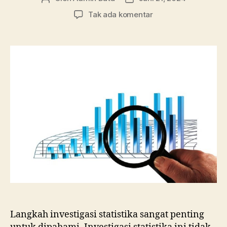
artikel
artikel
pada
Tak ada komentar
Langkah
Investigasi
Statistika,
Pahami
4
Fase
di
Dalamnya
Langkah investigasi statistika sangat penting