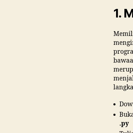
1. 
Memili
mengin
progra
bawaa
meru
menja
langk
Down
Buk
.py