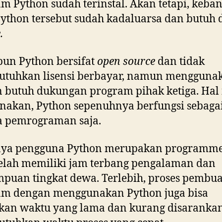
m Python sudah terinstal. Akan tetapi, keb
Python tersebut sudah kadaluarsa dan butuh d
.
un Python bersifat
open source
dan tidak
tuhkan lisensi berbayar, namun mengguna
 butuh dukungan program pihak ketiga. Hal 
nakan, Python sepenuhnya berfungsi sebaga
a pemrograman saja.
nya pengguna Python merupakan programm
elah memiliki jam terbang pengalaman dan
uan tingkat dewa. Terlebih, proses pembu
am dengan menggunakan Python juga bisa
an waktu yang lama dan kurang disarankan