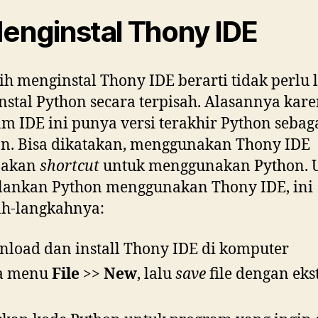
Menginstal Thony IDE
h menginstal Thony IDE berarti tidak perlu l
stal Python secara terpisah. Alasannya kar
m IDE ini punya versi terakhir Python sebag
n. Bisa dikatakan, menggunakan Thony IDE
pakan
shortcut
untuk menggunakan Python. 
lankan Python menggunakan Thony IDE, ini
ah-langkahnya:
load dan install Thony IDE di komputer
a menu
File
>>
New
, lalu
save
file dengan eks