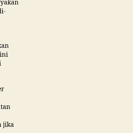
anyakan
i-
kan
ini
i
er
atan
 jika