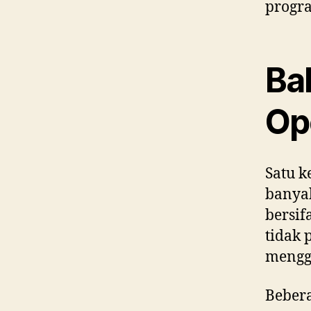
progr
Ba
Op
Satu 
banya
bersif
tidak 
mengg
Beber