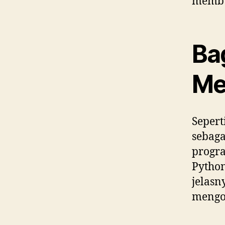
membu
Ba
Me
Sepert
sebaga
progra
Pytho
jelasn
mengop