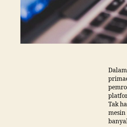
Dalam 
prima
pemrog
platfo
Tak ha
mesin 
banya