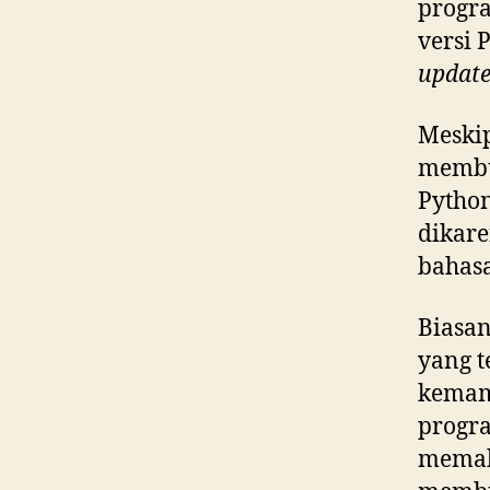
progra
versi 
update
Meskip
membu
Python
dikare
bahas
Biasa
yang t
kemamp
progr
memak