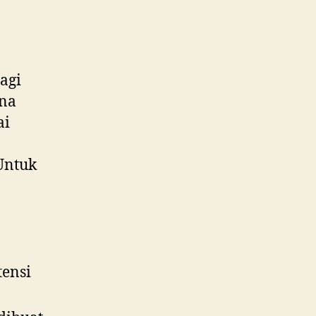
agi
ena
ai
Untuk
tensi