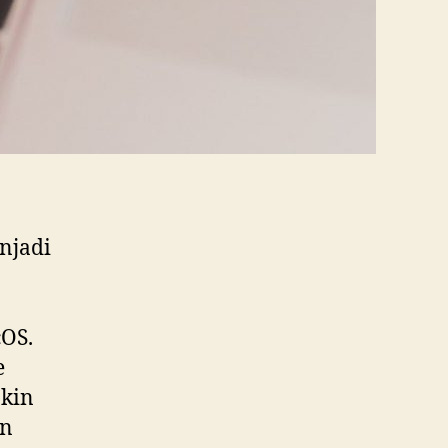
njadi
cOS.
e
akin
an