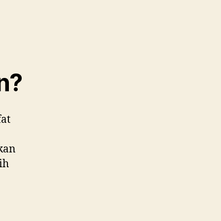
n?
fat
kan
ih