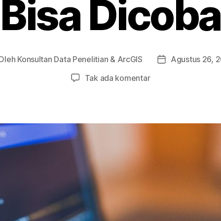
Bisa Dicoba
Oleh
Konsultan Data Penelitian & ArcGIS
Agustus 26, 
ulis
Tanggal
ikel
artikel
pada
Tak ada komentar
2
Cara
Menjalankan
Program
Python
yang
Bisa
Dicoba