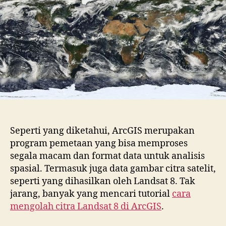
Landsa
8
di
ArcGIS
yang
Bisa
Kamu
Tiru
Seperti yang diketahui, ArcGIS merupakan
program pemetaan yang bisa memproses
segala macam dan format data untuk analisis
spasial. Termasuk juga data gambar citra satelit,
seperti yang dihasilkan oleh Landsat 8. Tak
jarang, banyak yang mencari tutorial
cara
mengolah citra Landsat 8 di ArcGIS
.