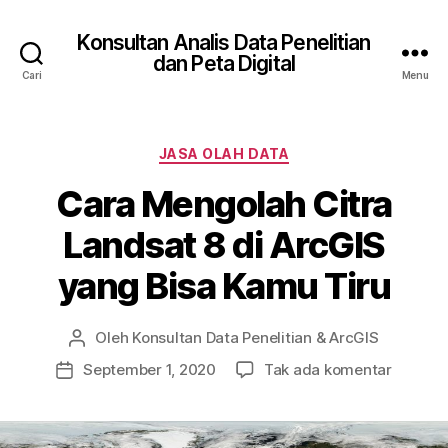
Konsultan Analis Data Penelitian
dan Peta Digital
Cari
Menu
Kategori
JASA OLAH DATA
Cara Mengolah Citra
Landsat 8 di ArcGIS
yang Bisa Kamu Tiru
Oleh
Konsultan Data Penelitian & ArcGIS
Penulis
artikel
pada
September 1, 2020
Tak ada komentar
Tanggal
Cara
artikel
Mengol
Citra