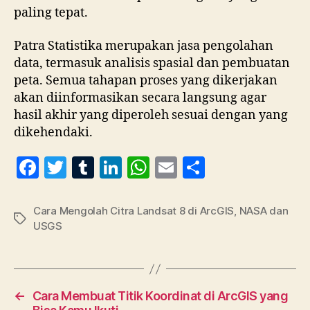
paling tepat.
Patra Statistika merupakan jasa pengolahan
data, termasuk analisis spasial dan pembuatan
peta. Semua tahapan proses yang dikerjakan
akan diinformasikan secara langsung agar
hasil akhir yang diperoleh sesuai dengan yang
dikehendaki.
F
T
T
Li
W
E
S
a
w
u
n
h
m
h
c
itt
m
k
at
ai
a
Cara Mengolah Citra Landsat 8 di ArcGIS
,
NASA dan
Tag
USGS
e
er
bl
e
s
l
re
b
r
dI
A
o
n
p
o
p
←
Cara Membuat Titik Koordinat di ArcGIS yang