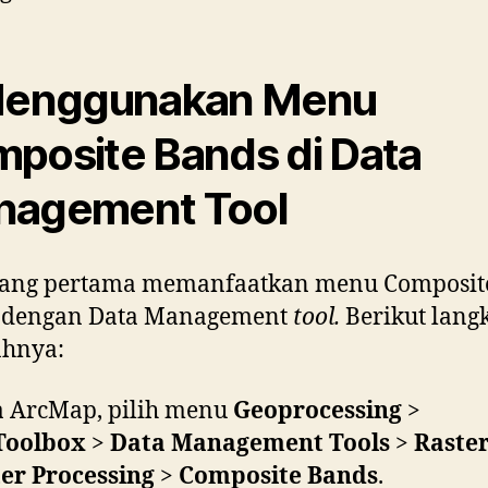
Menggunakan Menu
posite Bands di Data
nagement Tool
yang pertama memanfaatkan menu Composit
 dengan Data Management
tool.
Berikut lang
ahnya:
 ArcMap, pilih menu
Geoprocessing
>
Toolbox
>
Data Management Tools
>
Raste
er Processing
>
Composite Bands
.