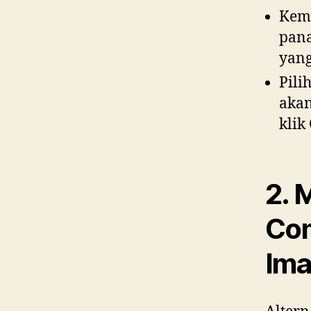
Kemu
pana
yang
Pili
aka
klik
2. 
Com
Ima