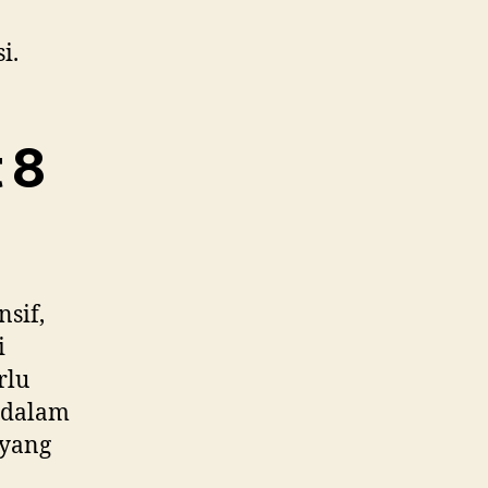
i.
 8
sif,
i
rlu
 dalam
 yang