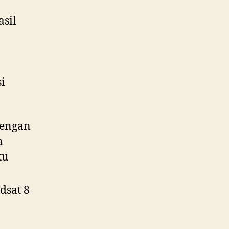
sil
i
dengan
a
tu
dsat 8