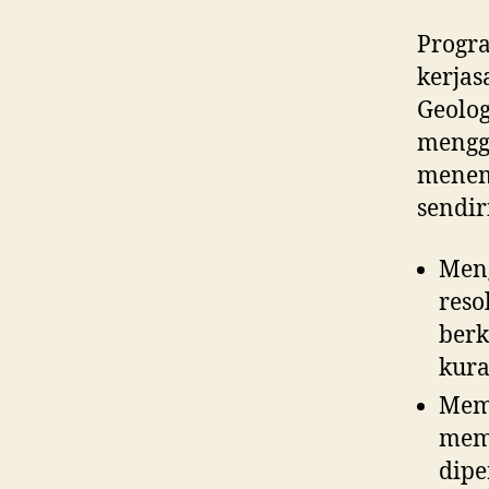
Progr
kerja
Geolog
mengga
menema
sendir
Men
reso
berk
kura
Mema
memi
dipe