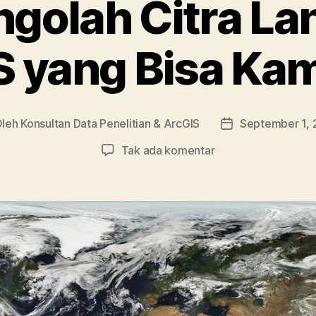
golah Citra Lan
S yang Bisa Kam
Oleh
Konsultan Data Penelitian & ArcGIS
September 1,
ulis
Tanggal
kel
artikel
pada
Tak ada komentar
Cara
Mengolah
Citra
Landsat
8
di
ArcGIS
yang
Bisa