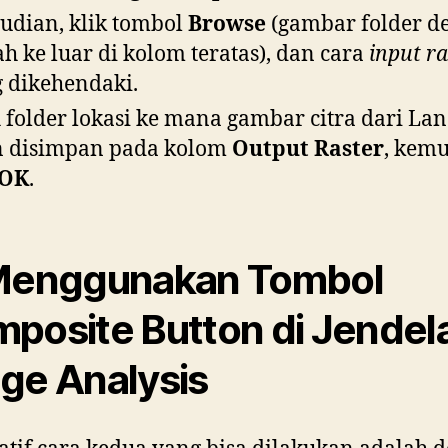
dian, klik tombol
Browse
(gambar folder d
h ke luar di kolom teratas), dan cara
input ra
 dikehendaki.
h folder lokasi ke mana gambar citra dari Lan
n disimpan pada kolom
Output Raster
, kem
OK
.
Menggunakan Tombol
posite Button di Jendel
ge Analysis