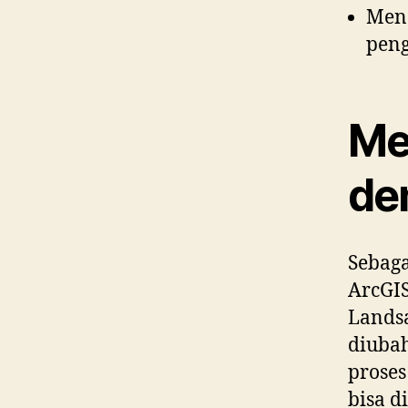
Mend
peng
Me
de
Sebag
ArcGIS
Landsa
diuba
proses
bisa d