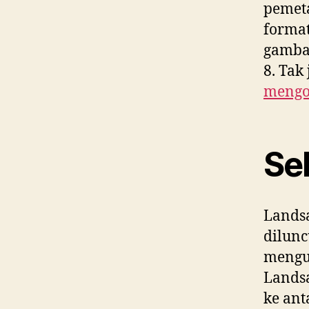
pemet
format
gambar
8. Tak
mengol
Se
Landsa
dilunc
mengud
Landsa
ke ant