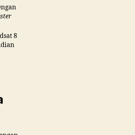
engan
ster
dsat 8
udian
a