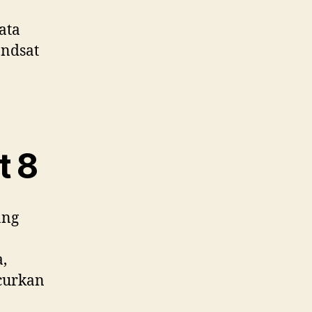
ata
andsat
t 8
ang
,
curkan