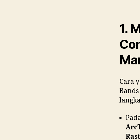
1. 
Com
Ma
Cara 
Bands
langk
Pada
Arc
Rast