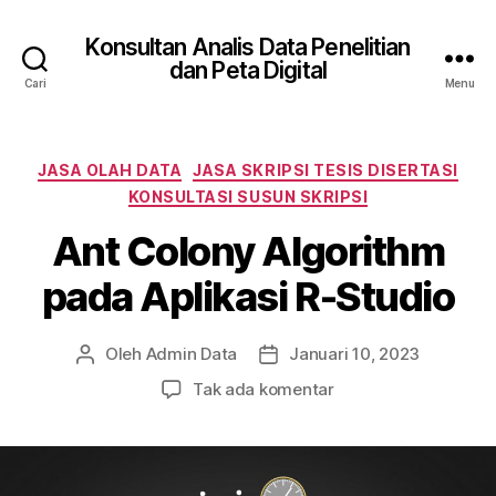
Konsultan Analis Data Penelitian
dan Peta Digital
Cari
Menu
Kategori
JASA OLAH DATA
JASA SKRIPSI TESIS DISERTASI
KONSULTASI SUSUN SKRIPSI
Ant Colony Algorithm
pada Aplikasi R-Studio
Oleh
Admin Data
Januari 10, 2023
Penulis
Tanggal
artikel
artikel
pada
Tak ada komentar
Ant
Colony
Algorithm
pada