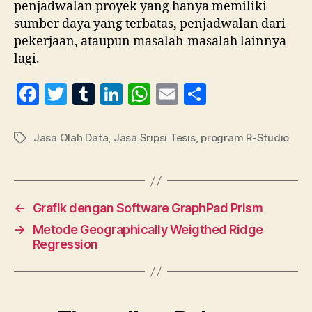
penjadwalan proyek yang hanya memiliki
sumber daya yang terbatas, penjadwalan dari
pekerjaan, ataupun masalah-masalah lainnya
lagi.
F
T
T
Li
W
E
S
a
w
u
n
h
m
h
c
itt
m
k
at
ai
a
Jasa Olah Data
,
Jasa Sripsi Tesis
,
program R-Studio
Tag
e
er
bl
e
s
l
re
b
r
dI
A
o
n
p
←
Grafik dengan Software GraphPad Prism
o
p
→
Metode Geographically Weigthed Ridge
k
Regression