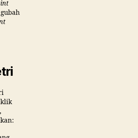
int
ngubah
nt
tri
ri
klik
,
ikan:
ang