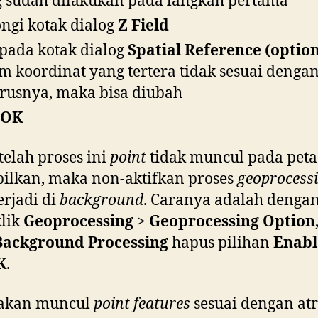
 sudah dilakukan pada langkah pertama
ngi kotak dialog
Z Field
 pada kotak dialog
Spatial Reference (option
em koordinat yang tertera tidak sesuai denga
rusnya, maka bisa diubah
OK
etelah proses ini
point
tidak muncul pada peta
ilkan, maka non-aktifkan proses
geoprocess
erjadi di
background
. Caranya adalah denga
lik
Geoprocessing
>
Geoprocessing Option
Background Processing
hapus pilihan
Enabl
K
.
akan muncul
point features
sesuai dengan atr