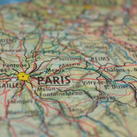
Versi
Desktop
dengan
Basic
License