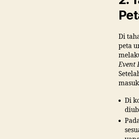
Pet
Di ta
peta u
melak
Event 
Setela
masuk
Di k
diu
Pada
sesu