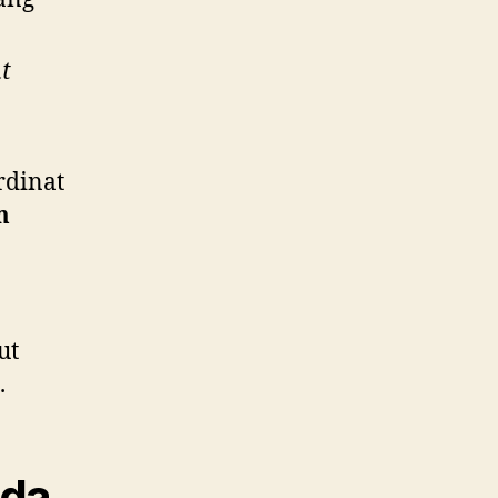
t
rdinat
m
ut
.
ada