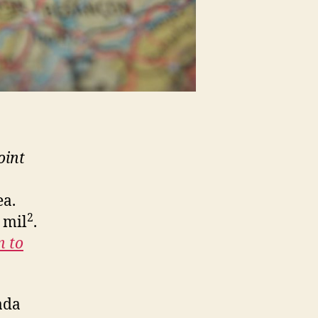
oint
ea.
2
 mil
.
n to
ada