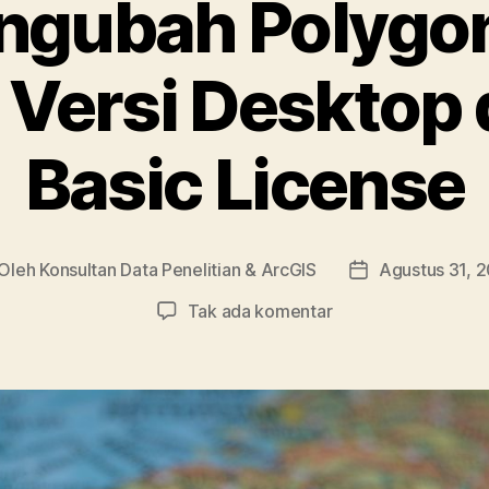
gubah Polygon
 Versi Desktop
Basic License
Oleh
Konsultan Data Penelitian & ArcGIS
Agustus 31, 
nulis
Tanggal
ikel
artikel
pada
Tak ada komentar
Cara
Mengubah
Polygon
to
Point
ArcGIS