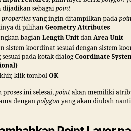
 dijadikan sebagai
point
h
properties
yang ingin ditampilkan pada
poin
inya di pilihan
Geometry Attributes
ongkan bagian
Length Unit
dan
Area Unit
an sistem koordinat sesuai dengan sistem koo
 sesuai pada kotak dialog
Coordinate Syste
ional)
khir, klik tombol
OK
h proses ini selesai,
point
akan memiliki atrib
sama dengan
polygon
yang akan diubah nanti
Tambahkan Point Layer p