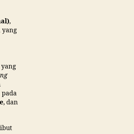
al)
,
n yang
 yang
ing
n
, pada
e
, dan
ibut