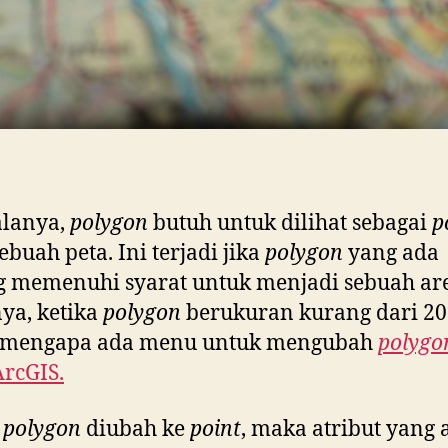
alanya,
polygon
butuh untuk dilihat sebagai
p
ebuah peta. Ini terjadi jika
polygon
yang ada
 memenuhi syarat untuk menjadi sebuah ar
ya, ketika
polygon
berukuran kurang dari 20
h mengapa ada menu untuk mengubah
polygo
ArcGIS.
a
polygon
diubah ke
point
, maka atribut yang 