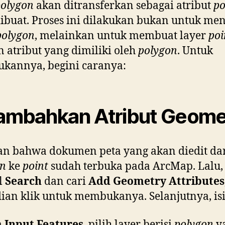
polygon
akan ditransferkan sebagai atribut
po
ibuat. Proses ini dilakukan bukan untuk me
polygon
, melainkan untuk membuat layer
poi
 atribut yang dimiliki oleh
polygon
. Untuk
kannya, begini caranya:
Tambahkan Atribut Geome
an bahwa dokumen peta yang akan diedit da
on
ke
point
sudah terbuka pada ArcMap. Lalu, 
l
Search
dan cari
Add Geometry Attributes
an klik untuk membukanya. Selanjutnya, is
a
Input Features
, pilih layer berisi
polygon
y