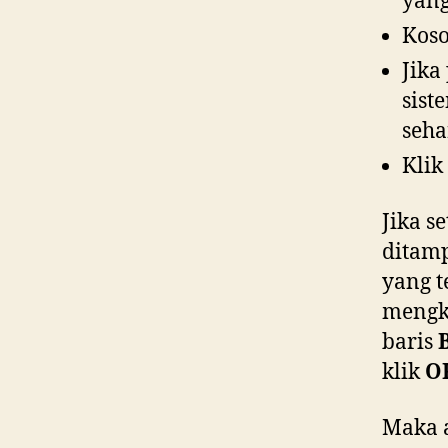
yang
Koso
Jika
sist
seha
Klik
Jika s
ditamp
yang t
mengk
baris
klik
O
Maka 