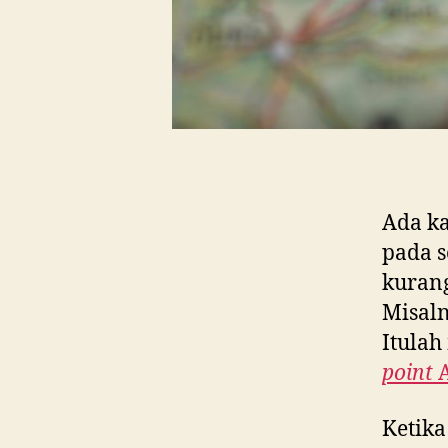
Ada k
pada s
kurang
Misaln
Itula
point
Ketik