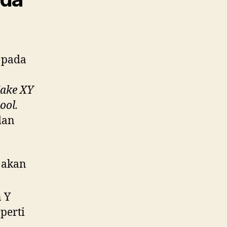
k pada
ake XY
tool.
dan
 akan
n Y
perti