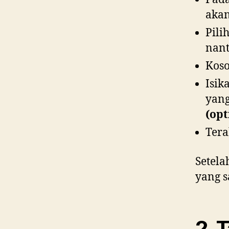
akan
Pili
nant
Kos
Isik
yang
(opt
Tera
Setela
yang 
2. 