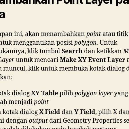
a
hapan ini, akan menambahkan
point
atau titi
ntuk menggantikan posisi
polygon.
Untuk
ukannya, klik tombol
Search
dan ketikkan
M
Layer
untuk mencari
Make XY Event Layer
h muncul, klik untuk membuka kotak dialog 
kan:
otak dialog
XY Table
pilih
polygon layer
yang
bah menjadi
point
 kotak dialog
X Field
dan
Y Field
, pilih X da
ai dengan
output
dari Geometry Properties se