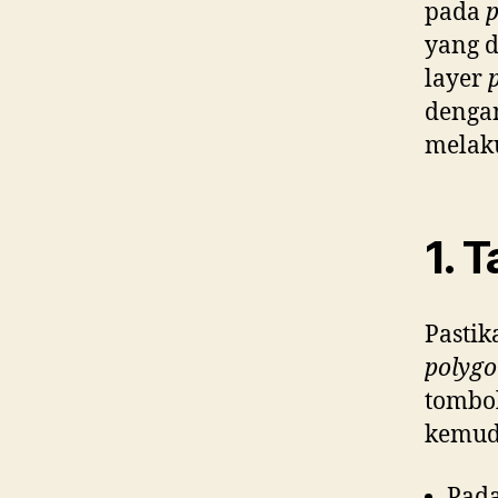
pada
yang d
layer
dengan
melaku
1. 
Pastik
polyg
tombo
kemudi
Pad