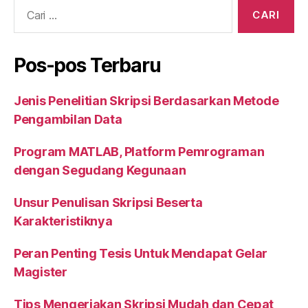
o
n
p
Cari:
o
p
k
Pos-pos Terbaru
Jenis Penelitian Skripsi Berdasarkan Metode
Pengambilan Data
Program MATLAB, Platform Pemrograman
dengan Segudang Kegunaan
Unsur Penulisan Skripsi Beserta
Karakteristiknya
Peran Penting Tesis Untuk Mendapat Gelar
Magister
Tips Mengerjakan Skripsi Mudah dan Cepat