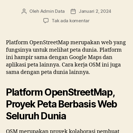
Oleh
Admin Data
Januari 2, 2024
Penulis
Tanggal
artikel
artikel
pada
Tak ada komentar
Platform
OpenStreetMap,
Proyek
Platform OpenStreetMap merupakan web yang
Peta
fungsinya untuk melihat peta dunia. Platform
Seluruh
ini hampir sama dengan Google Maps dan
Dunia
aplikasi peta lainnya. Cara kerja OSM ini juga
Berbasis
sama dengan peta dunia lainnya.
Web
Platform OpenStreetMap,
Proyek Peta Berbasis Web
Seluruh Dunia
OSM merupakan proyek kolaborasi pembuat