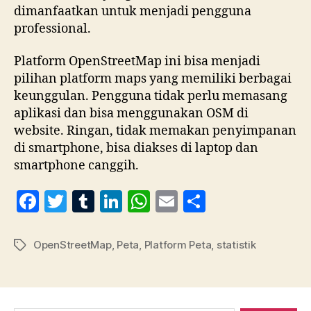
dimanfaatkan untuk menjadi pengguna
professional.
Platform OpenStreetMap ini bisa menjadi
pilihan platform maps yang memiliki berbagai
keunggulan. Pengguna tidak perlu memasang
aplikasi dan bisa menggunakan OSM di
website. Ringan, tidak memakan penyimpanan
di smartphone, bisa diakses di laptop dan
smartphone canggih.
F
T
T
Li
W
E
S
a
w
u
n
h
m
h
c
itt
m
k
at
ai
a
OpenStreetMap
,
Peta
,
Platform Peta
,
statistik
Tag
e
er
bl
e
s
l
re
b
r
dI
A