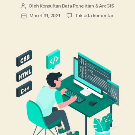
Oleh
Konsultan Data Penelitian & ArcGIS
Penulis
artikel
pada
Maret 31, 2021
Tak ada komentar
Tanggal
Tentang
artikel
Ilmu
Dasar
Python
Serta
Persiapan
Awalnya.