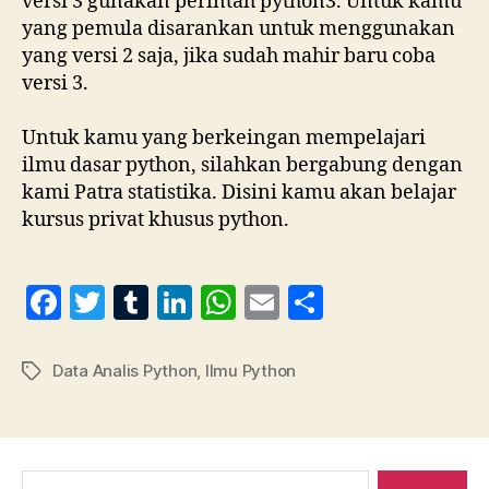
versi 3 gunakan perintah python3. Untuk kamu
yang pemula disarankan untuk menggunakan
yang versi 2 saja, jika sudah mahir baru coba
versi 3.
Untuk kamu yang berkeingan mempelajari
ilmu dasar python, silahkan bergabung dengan
kami Patra statistika. Disini kamu akan belajar
kursus privat khusus python.
F
T
T
Li
W
E
S
a
w
u
n
h
m
h
c
itt
m
k
at
ai
a
Data Analis Python
,
Ilmu Python
Tag
e
er
bl
e
s
l
re
b
r
dI
A
o
n
p
Cari: