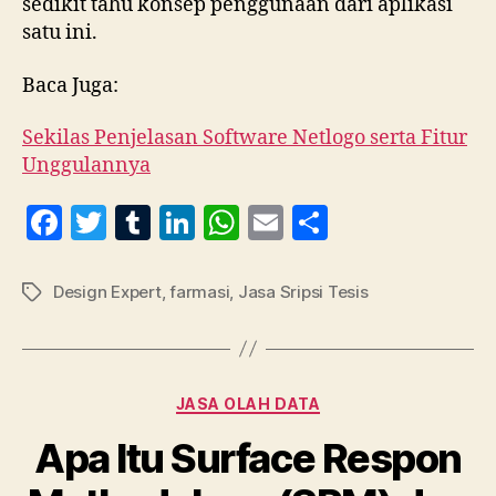
sedikit tahu konsep penggunaan dari aplikasi
satu ini.
Baca Juga:
Sekilas Penjelasan Software Netlogo serta Fitur
Unggulannya
F
T
T
Li
W
E
S
a
w
u
n
h
m
h
c
itt
m
k
at
ai
a
Design Expert
,
farmasi
,
Jasa Sripsi Tesis
Tag
e
er
bl
e
s
l
re
b
r
dI
A
o
n
p
Kategori
JASA OLAH DATA
o
p
Apa Itu Surface Respon
k