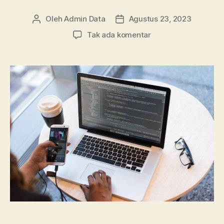
Oleh
Admin Data
Agustus 23, 2023
Penulis
Tanggal
artikel
artikel
pada
Tak ada komentar
Penjelasan
Software
Design
Expert
dalam
Optimasi
Sediaan
Farmasi