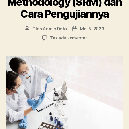
Methodology (SRM) dan
Cara Pengujiannya
Oleh
Admin Data
Mei 5, 2023
Penulis
Tanggal
artikel
artikel
pada
Tak ada komentar
Apa
Itu
Surface
Respon
Methodology
(SRM)
dan
Cara
Pengujiannya