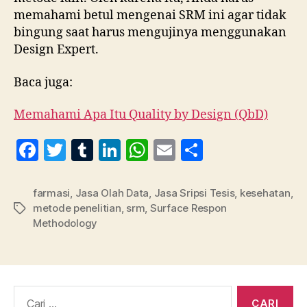
memahami betul mengenai SRM ini agar tidak
bingung saat harus mengujinya menggunakan
Design Expert.
Baca juga:
Memahami Apa Itu Quality by Design (QbD)
F
T
T
Li
W
E
S
a
w
u
n
h
m
h
c
itt
m
k
at
ai
a
farmasi
,
Jasa Olah Data
,
Jasa Sripsi Tesis
,
kesehatan
,
metode penelitian
,
srm
,
Surface Respon
Tag
e
er
bl
e
s
l
re
Methodology
b
r
dI
A
o
n
p
o
p
Cari:
k