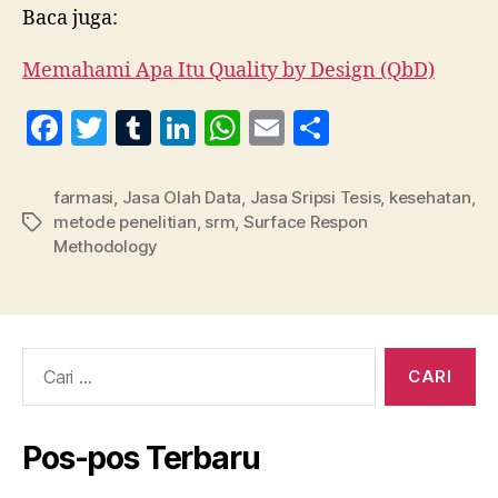
Baca juga:
Memahami Apa Itu Quality by Design (QbD)
F
T
T
Li
W
E
S
a
w
u
n
h
m
h
c
itt
m
k
at
ai
a
farmasi
,
Jasa Olah Data
,
Jasa Sripsi Tesis
,
kesehatan
,
metode penelitian
,
srm
,
Surface Respon
Tag
e
er
bl
e
s
l
re
Methodology
b
r
dI
A
o
n
p
o
p
Cari:
k
Pos-pos Terbaru