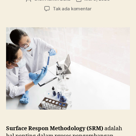
artikel
artikel
pada
Tak ada komentar
Apa
Itu
Surface
Respon
Methodology
(SRM)
dan
Cara
Pengujiannya
Surface Respon Methodology (SRM)
adalah