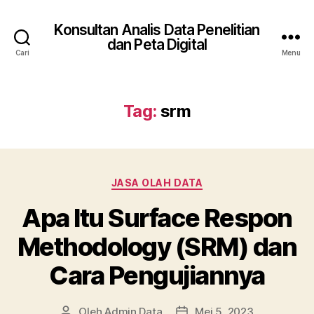
Konsultan Analis Data Penelitian
dan Peta Digital
Cari
Menu
Tag:
srm
Kategori
JASA OLAH DATA
Apa Itu Surface Respon
Methodology (SRM) dan
Cara Pengujiannya
Oleh
Admin Data
Mei 5, 2023
Penulis
Tanggal