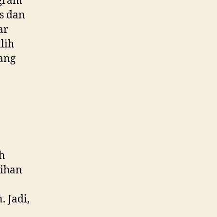
ogram
es dan
ar
lih
yang
h
lihan
 Jadi,