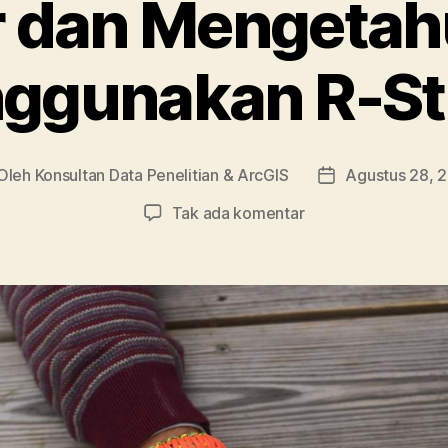
r dan Mengetah
ggunakan R-St
Oleh
Konsultan Data Penelitian & ArcGIS
Agustus 28, 
ulis
Tanggal
ikel
artikel
pada
Tak ada komentar
Belajar
dan
Mengetahui
Cara
Menggunakan
R-
Studio