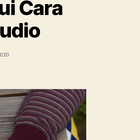
ui Cara
udio
2020