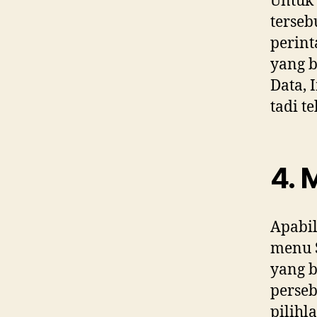
Untuk
terseb
perint
yang b
Data, 
tadi t
4. 
Apabil
menu S
yang b
perseb
pilihl