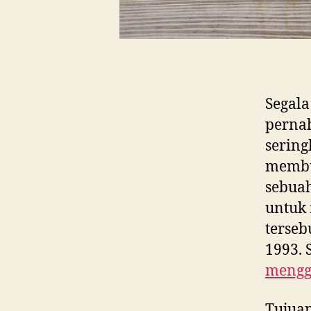
Segala
perna
sering
membua
sebua
untuk
terseb
1993. 
mengg
Tujuan