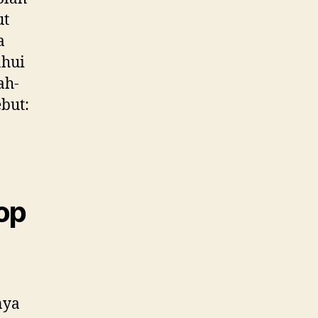
ut
a
ahui
ah-
but:
op
nya