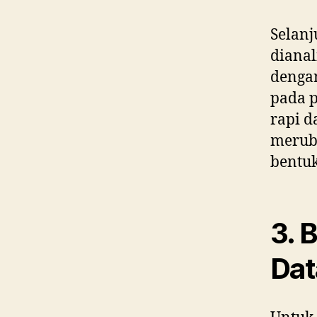
Selanj
dianal
dengan
pada 
rapi d
meruba
bentuk
3. 
Dat