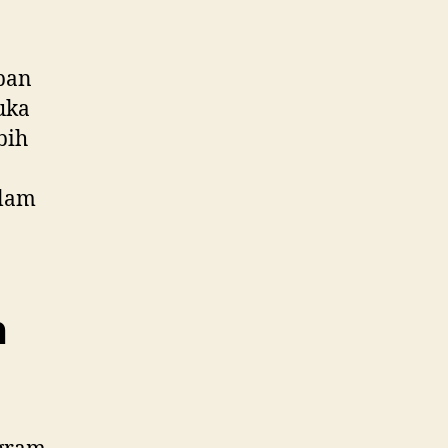
mpan
uka
bih
alam
n