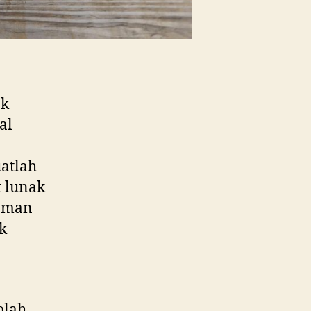
ak
al
uatlah
 lunak
raman
k
olah