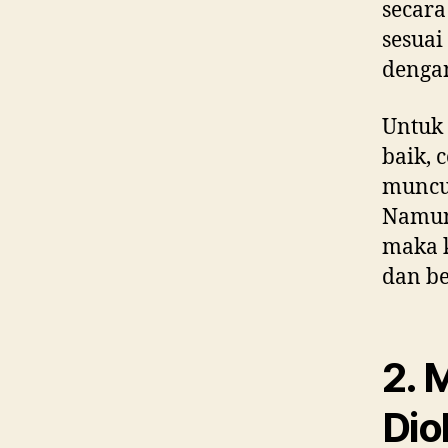
secara
sesuai
dengan
Untuk 
baik, 
muncul
Namun
maka k
dan be
2. 
Dio