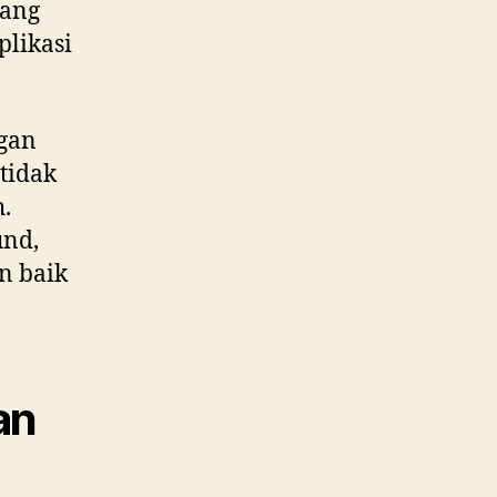
yang
plikasi
ngan
tidak
.
und,
n baik
an