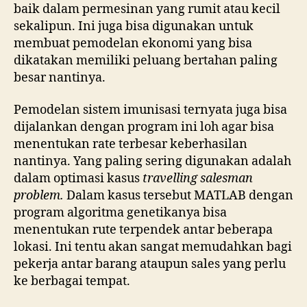
baik dalam permesinan yang rumit atau kecil
sekalipun. Ini juga bisa digunakan untuk
membuat pemodelan ekonomi yang bisa
dikatakan memiliki peluang bertahan paling
besar nantinya.
Pemodelan sistem imunisasi ternyata juga bisa
dijalankan dengan program ini loh agar bisa
menentukan rate terbesar keberhasilan
nantinya. Yang paling sering digunakan adalah
dalam optimasi kasus
travelling salesman
problem.
Dalam kasus tersebut MATLAB dengan
program algoritma genetikanya bisa
menentukan rute terpendek antar beberapa
lokasi. Ini tentu akan sangat memudahkan bagi
pekerja antar barang ataupun sales yang perlu
ke berbagai tempat.