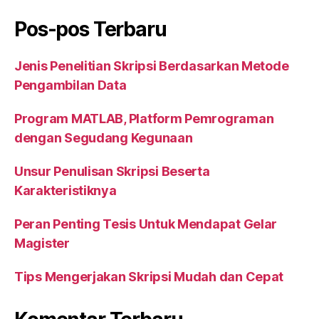
k
Pos-pos Terbaru
Jenis Penelitian Skripsi Berdasarkan Metode
Pengambilan Data
Program MATLAB, Platform Pemrograman
dengan Segudang Kegunaan
Unsur Penulisan Skripsi Beserta
Karakteristiknya
Peran Penting Tesis Untuk Mendapat Gelar
Magister
Tips Mengerjakan Skripsi Mudah dan Cepat