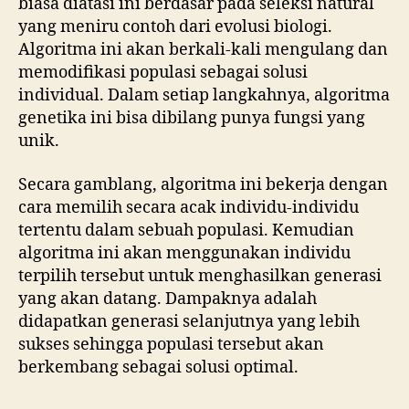
biasa diatasi ini berdasar pada seleksi natural
yang meniru contoh dari evolusi biologi.
Algoritma ini akan berkali-kali mengulang dan
memodifikasi populasi sebagai solusi
individual. Dalam setiap langkahnya, algoritma
genetika ini bisa dibilang punya fungsi yang
unik.
Secara gamblang, algoritma ini bekerja dengan
cara memilih secara acak individu-individu
tertentu dalam sebuah populasi. Kemudian
algoritma ini akan menggunakan individu
terpilih tersebut untuk menghasilkan generasi
yang akan datang. Dampaknya adalah
didapatkan generasi selanjutnya yang lebih
sukses sehingga populasi tersebut akan
berkembang sebagai solusi optimal.