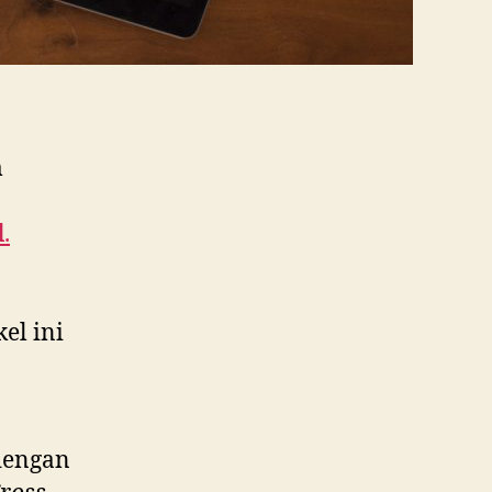
m
l
.
kel ini
dengan