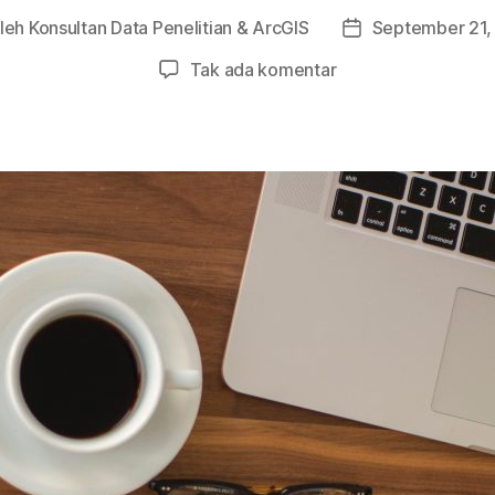
leh
Konsultan Data Penelitian & ArcGIS
September 21,
lis
Tanggal
kel
artikel
pada
Tak ada komentar
Penjelasan
Metode
Analisis
Cross
Sectional