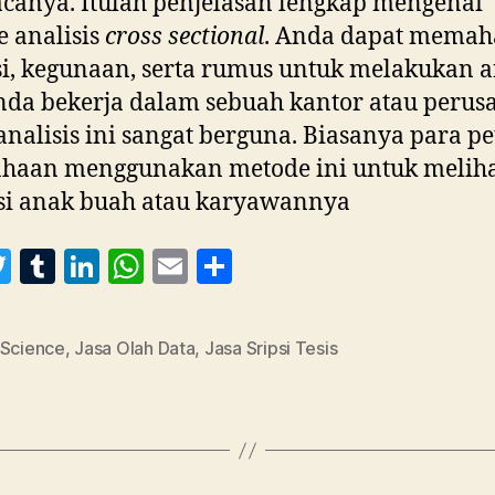
anya. Itulah penjelasan lengkap mengenai
 analisis
cross sectional
. Anda dapat mema
si, kegunaan, serta rumus untuk melakukan a
nda bekerja dalam sebuah kantor atau perus
nalisis ini sangat berguna. Biasanya para pe
ahaan menggunakan metode ini untuk melih
si anak buah atau karyawannya
T
T
Li
W
E
S
w
u
n
h
m
h
itt
m
k
at
ai
a
 Science
,
Jasa Olah Data
,
Jasa Sripsi Tesis
er
bl
e
s
l
re
r
dI
A
n
p
p