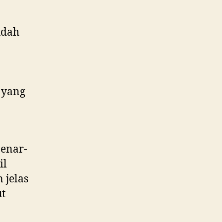
udah
 yang
benar-
il
 jelas
ut