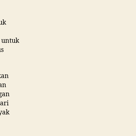
uk
 untuk
us
kan
kan
gan
ari
yak