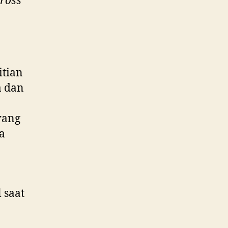
ross
tian
a dan
rang
a
 saat