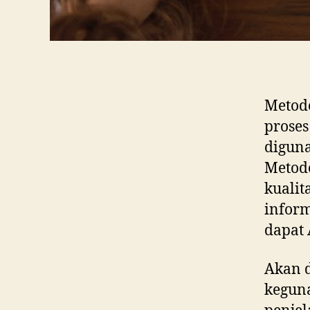
Metod
proses
digun
Metode
kualit
inform
dapat 
Akan d
kegun