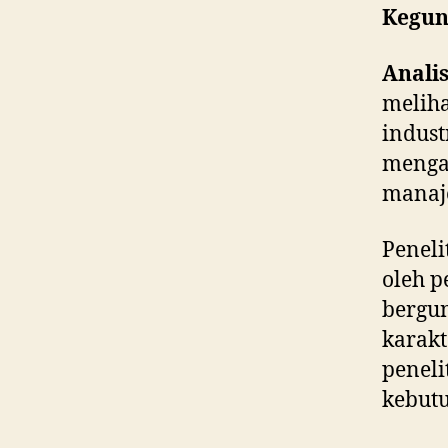
Kegun
Analis
meliha
industr
menga
manaj
Peneli
oleh p
bergu
karakt
peneli
kebutu