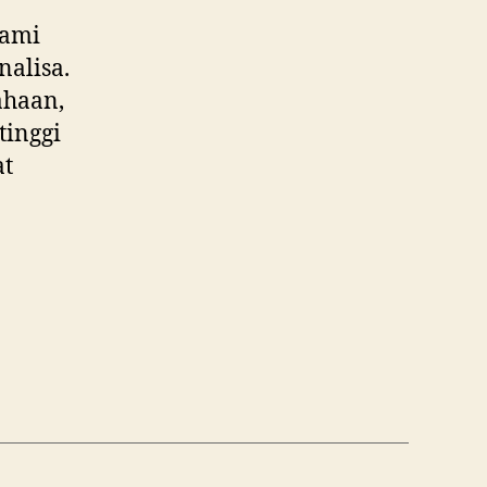
hami
nalisa.
ahaan,
tinggi
at