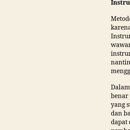
Instr
Metode
karena
Instru
wawanc
instru
nantin
mengg
Dalam 
benar 
yang s
dan ba
dapat 