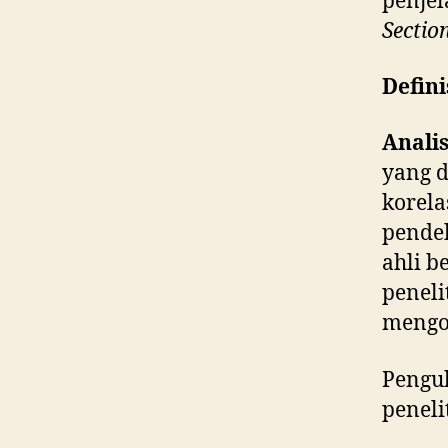
penjel
Sectio
Defini
Anali
yang 
korela
pendek
ahli 
peneli
mengob
Penguk
peneli