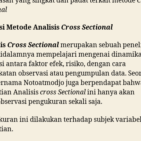
asan yang singkat dan padat terkait metode
C
nal
si Metode Analisis
Cross Sectional
sis
Cross Sectional
merupakan sebuah peneli
didalamnya mempelajari mengenai dinamik
si antara faktor efek, risiko, dengan cara
atan observasi atau pengumpulan data. Seo
bernama Notoatmodjo juga berpendapat bahw
tian Analisis
cross Sectional
ini hanya akan
servasi pengukuran sekali saja.
uran ini dilakukan terhadap subjek variabel
tian.