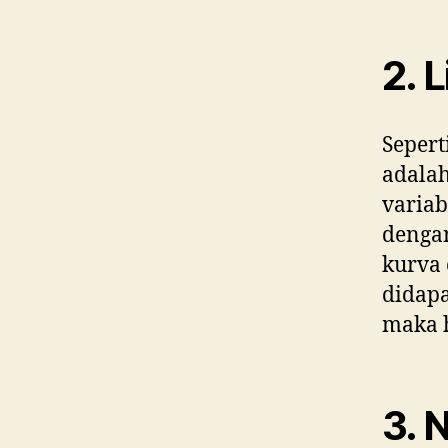
2. L
Sepert
adalah
variab
dengan
kurva 
didapa
maka h
3. 