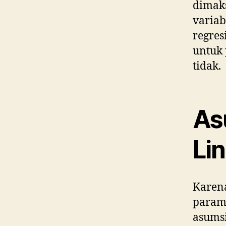
dimaks
variab
regres
untuk
tidak.
As
Li
Karena
parame
asumsi