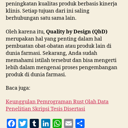
peningkatan kualitas produk berbasis kinerja
klinis. Setiap tujuan dari ini saling
berhubungan satu sama lain.
Oleh karena itu,
Quality by Design (QbD)
merupakan hal yang penting dalam hal
pembuatan obat-obatan atau produk lain di
dunia farmasi. Sekarang, Anda sudah
memahami istilah tersebut dan bisa mengerti
lebih dalam mengenai proses pengembangan
produk di dunia farmasi.
Baca juga:
Keunggulan Pemrograman Rust Olah Data
Penelitian Skripsi Tesis Disertasi
F
T
T
Li
W
E
S