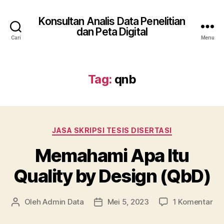
Konsultan Analis Data Penelitian
dan Peta Digital
Cari
Menu
Tag:
qnb
Kategori
JASA SKRIPSI TESIS DISERTASI
Memahami Apa Itu
Quality by Design (QbD)
pa
Oleh
Admin Data
Mei 5, 2023
1 Komentar
Penulis
Tanggal
Me
artikel
artikel
Ap