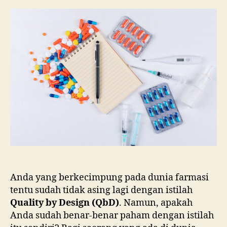
Itu
Qua
by
De
(Q
Anda yang berkecimpung pada dunia farmasi
tentu sudah tidak asing lagi dengan istilah
Quality by Design (QbD)
. Namun, apakah
Anda sudah benar-benar paham dengan istilah