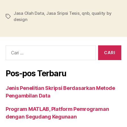
a
w
u
n
h
m
h
c
itt
m
k
at
ai
a
Jasa Olah Data
,
Jasa Sripsi Tesis
,
qnb
,
quality by
Tag
design
e
er
bl
e
s
l
re
b
r
dI
A
o
n
p
o
p
Cari:
k
Pos-pos Terbaru
Jenis Penelitian Skripsi Berdasarkan Metode
Pengambilan Data
Program MATLAB, Platform Pemrograman
dengan Segudang Kegunaan