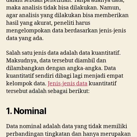
dalam sebuah penelitian. Tanpa adanya data,
maka analisis tidak bisa dilakukan. Namun,
agar analisis yang dilakukan bisa memberikan
hasil yang akurat, peneliti harus
mengelompokan data berdasarkan jenis-jenis
data yang ada.
Salah satu jenis data adalah data kuantitatif.
Maksudnya, data tersebut diambil dan
dilambangkan dengan angka-angka. Data
kuantitatif sendiri dibagi lagi menjadi empat
kelompok data.
Jenis-jenis data
kuantitatif
tersebut adalah sebagai berikut:
1. Nominal
Data nominal adalah data yang tidak memiliki
perbandingan tingkatan dan hanya merupakan