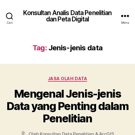
Konsultan Analis Data Penelitian
dan Peta Digital
Cari
Menu
Tag:
Jenis-jenis data
Kategori
JASA OLAH DATA
Mengenal Jenis-jenis
Data yang Penting dalam
Penelitian
Oleh
Konsultan Data Penelitian & ArcGIS
Penulis