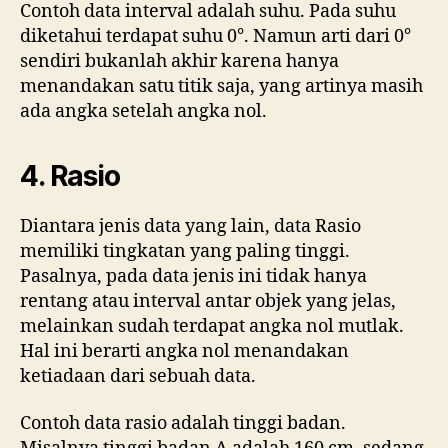
Contoh data interval adalah suhu. Pada suhu
diketahui terdapat suhu 0°. Namun arti dari 0°
sendiri bukanlah akhir karena hanya
menandakan satu titik saja, yang artinya masih
ada angka setelah angka nol.
4. Rasio
Diantara jenis data yang lain, data Rasio
memiliki tingkatan yang paling tinggi.
Pasalnya, pada data jenis ini tidak hanya
rentang atau interval antar objek yang jelas,
melainkan sudah terdapat angka nol mutlak.
Hal ini berarti angka nol menandakan
ketiadaan dari sebuah data.
Contoh data rasio adalah tinggi badan.