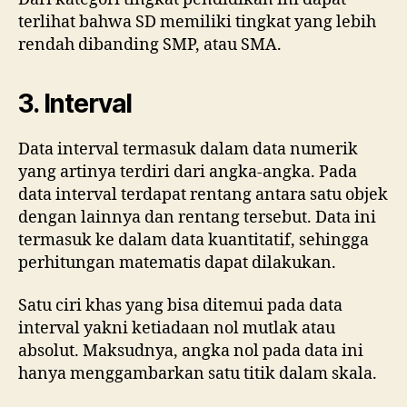
terlihat bahwa SD memiliki tingkat yang lebih
rendah dibanding SMP, atau SMA.
3. Interval
Data interval termasuk dalam data numerik
yang artinya terdiri dari angka-angka. Pada
data interval terdapat rentang antara satu objek
dengan lainnya dan rentang tersebut. Data ini
termasuk ke dalam data kuantitatif, sehingga
perhitungan matematis dapat dilakukan.
Satu ciri khas yang bisa ditemui pada data
interval yakni ketiadaan nol mutlak atau
absolut. Maksudnya, angka nol pada data ini
hanya menggambarkan satu titik dalam skala.