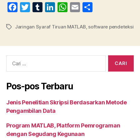
F
T
T
Li
W
E
S
a
w
u
n
h
m
h
c
itt
m
k
at
ai
a
Jaringan Syaraf Tiruan MATLAB
,
software pendeteksi
Tag
e
er
bl
e
s
l
re
b
r
dI
A
o
n
p
Cari:
o
p
k
Pos-pos Terbaru
Jenis Penelitian Skripsi Berdasarkan Metode
Pengambilan Data
Program MATLAB, Platform Pemrograman
dengan Segudang Kegunaan