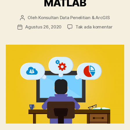
MATLAB
Oleh
Konsultan Data Penelitian & ArcGIS
Penulis
artikel
pada
Agustus 26, 2020
Tak ada komentar
Tanggal
Mengen
artikel
dan
Memaha
Keguna
Jaringa
Syaraf
Tiruan
MATLAB