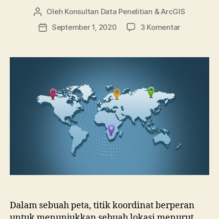
Oleh
Konsultan Data Penelitian & ArcGIS
Penulis
artikel
pada
September 1, 2020
3 Komentar
Tanggal
Cara
artikel
Membuat
Titik
Koordinat
di
ArcGIS
yang
Bisa
Kamu
Ikuti
Dalam sebuah peta, titik koordinat berperan
untuk menunjukkan sebuah lokasi menurut