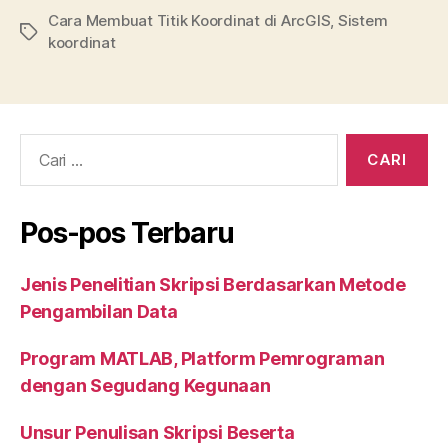
c
itt
m
k
at
ai
a
Cara Membuat Titik Koordinat di ArcGIS
,
Sistem
Tag
koordinat
e
er
bl
e
s
l
re
b
r
dI
A
o
n
p
o
p
Cari:
k
Pos-pos Terbaru
Jenis Penelitian Skripsi Berdasarkan Metode
Pengambilan Data
Program MATLAB, Platform Pemrograman
dengan Segudang Kegunaan
Unsur Penulisan Skripsi Beserta