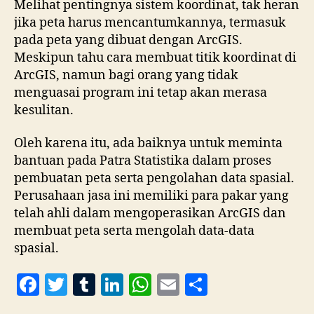
Melihat pentingnya sistem koordinat, tak heran
jika peta harus mencantumkannya, termasuk
pada peta yang dibuat dengan ArcGIS.
Meskipun tahu cara membuat titik koordinat di
ArcGIS, namun bagi orang yang tidak
menguasai program ini tetap akan merasa
kesulitan.
Oleh karena itu, ada baiknya untuk meminta
bantuan pada Patra Statistika dalam proses
pembuatan peta serta pengolahan data spasial.
Perusahaan jasa ini memiliki para pakar yang
telah ahli dalam mengoperasikan ArcGIS dan
membuat peta serta mengolah data-data
spasial.
F
T
T
Li
W
E
S
a
w
u
n
h
m
h