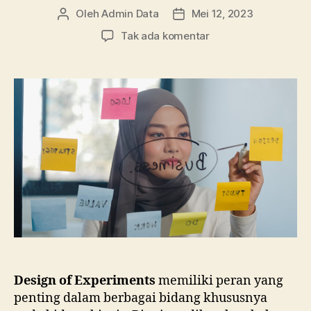
Oleh
Admin Data
Mei 12, 2023
Penulis
Tanggal
artikel
artikel
pada
Tak ada komentar
Berkenalan
dengan
Design
of
Experiments
(DoE)
Design of Experiments
memiliki peran yang
penting dalam berbagai bidang khususnya