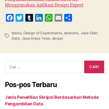
Menggunakan Aplikasi Design Expert
F
T
T
Li
W
E
S
a
w
u
n
h
m
h
c
itt
m
k
at
ai
a
bisnis
,
Design of Experiments
,
ekonomi
,
Jasa Olah
Tag
Data
,
Jasa Sripsi Tesis
,
skripsi
e
er
bl
e
s
l
re
b
r
dI
A
o
n
p
o
p
Cari:
k
Pos-pos Terbaru
Jenis Penelitian Skripsi Berdasarkan Metode
Pengambilan Data