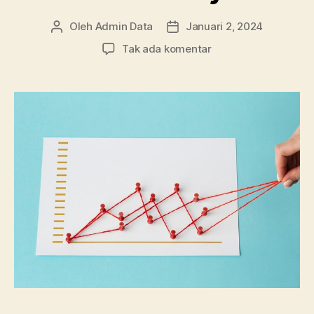
Oleh
Admin Data
Januari 2, 2024
Penulis
Tanggal
artikel
artikel
pada
Tak ada komentar
Metode
Auto
Regresi
dalam
Statistik,
Pengertian
hingga
Kelebihannya