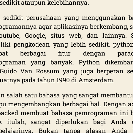
sedikit ataupun kelebihannya.
k sedikit perusahaan yang menggunakan b
gramannya agar aplikasinya berkembang, s
outube, Google, situs web, dan lainnya. 
iki pengkodean yang lebih sedikit, pytho
apat berbagai fitur dengan parad
ograman yang banyak. Python dikemba
 Guido Van Rossum yang juga berperan se
atnya pada tahun 1990 di Amsterdam.
n salah satu bahasa yang sangat membantu
u mengembangkan berbagai hal. Dengan a
 backed membuat bahasa pemrograman ini b
k itulah, sangat diperlukan bagi Anda 
elajarinya. Bukan tanpa alasan Anda 