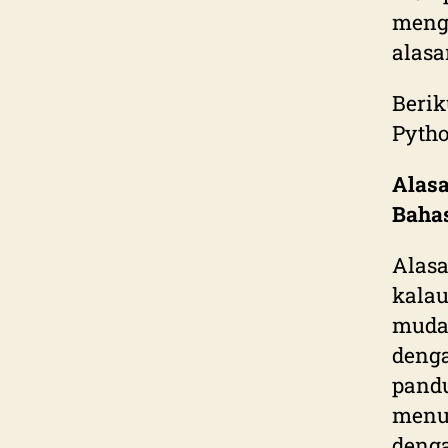
meng
alasa
Beri
Pyth
Alas
Bahas
Alas
kala
mudah
denga
pand
menu
deng