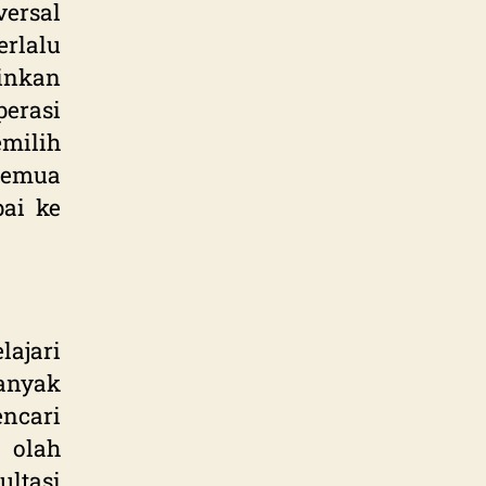
ersal
rlalu
inkan
erasi
emilih
semua
ai ke
ajari
nyak
ncari
 olah
ltasi