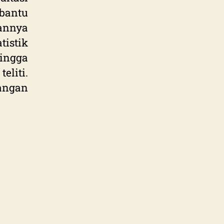
bantu
tannya
istik
ngga
liti.
angan