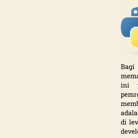
Bagi
mema
ini 
pem
membe
adala
di le
deve