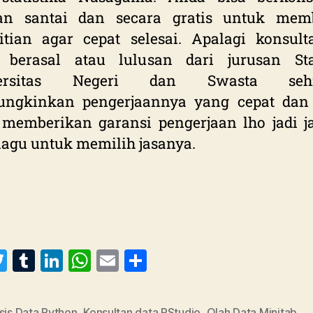
an santai dan secara gratis untuk mem
itian agar cepat selesai. Apalagi konsul
 berasal atau lulusan dari jurusan Stat
versitas Negeri dan Swasta sehi
ngkinkan pengerjaannya yang cepat dan te
memberikan garansi pengerjaan lho jadi j
lagu untuk memilih jasanya.
T
T
Li
W
E
S
w
u
n
h
m
h
itt
m
k
at
ai
a
sis Data Python
,
Konsultan data RStudio
,
Olah Data Minitab