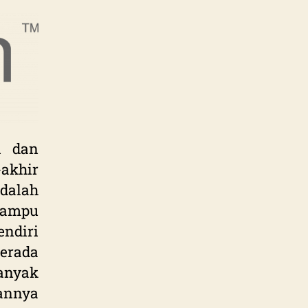
i dan
akhir
dalah
ampu
endiri
erada
Banyak
annya