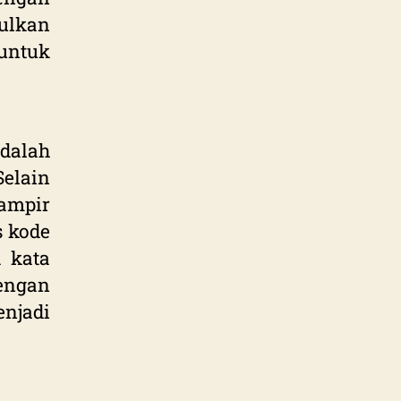
ulkan
untuk
adalah
elain
ampir
s kode
 kata
engan
enjadi