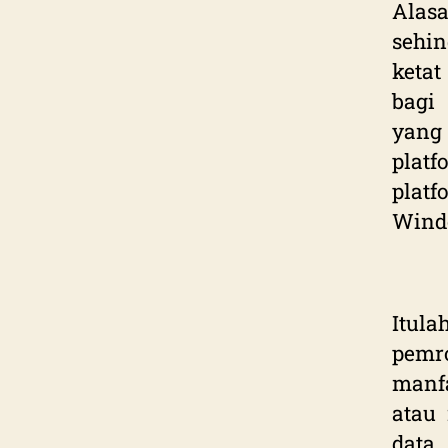
Alas
sehin
keta
bagi
yang 
plat
plat
Wind
Itul
pem
manf
atau
data