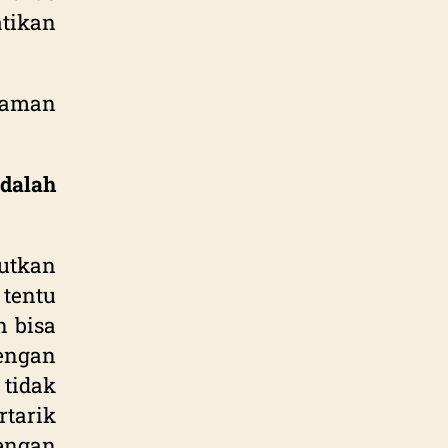
tikan
raman
dalah
utkan
tentu
n bisa
engan
tidak
tarik
engan