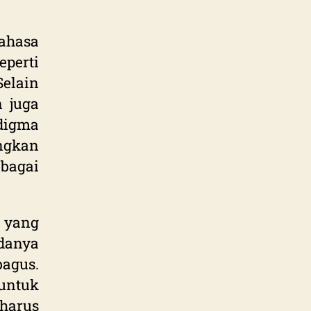
ahasa
eperti
Selain
n juga
igma
ngkan
bagai
 yang
danya
agus.
untuk
harus