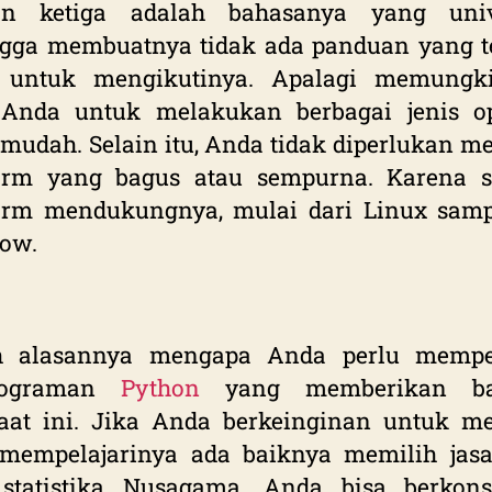
an ketiga adalah bahasanya yang univ
gga membuatnya tidak ada panduan yang te
t untuk mengikutinya. Apalagi memungk
 Anda untuk melakukan berbagai jenis op
mudah. Selain itu, Anda tidak diperlukan m
form yang bagus atau sempurna. Karena 
form mendukungnya, mulai dari Linux samp
ow.
ah alasannya mengapa Anda perlu mempel
rograman
Python
yang memberikan ba
aat ini. Jika Anda berkeinginan untuk me
 mempelajarinya ada baiknya memilih jasa
 statistika Nusagama. Anda bisa berkonsu