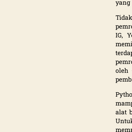
yang 
Tida
pemro
IG, Y
memil
terd
pemr
oleh
pembu
Pytho
mamp
alat
Untu
memp