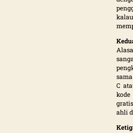
pengg
kala
mempe
Kedu
Alasa
sang
peng
sama 
C at
kode
grati
ahli 
Ketig