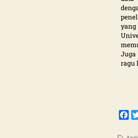
deng
penel
yang
Uni
memu
Juga 
ragu 
F
a
c
Anali