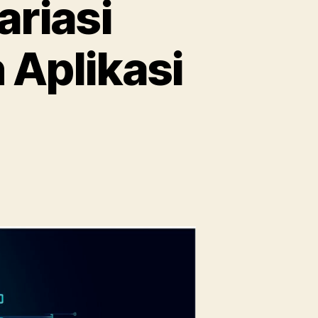
ariasi
Aplikasi
pada
Pengujian
Analisis
Variasi
(ANOVA)
Menggunakan
Aplikasi
Design
Expert