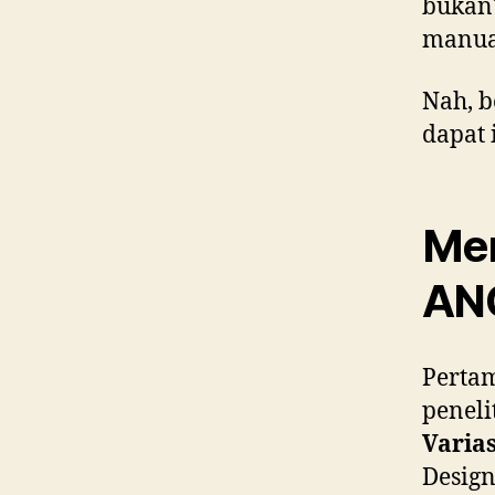
bukan?
manual
Nah, b
dapat 
Mem
AN
Perta
penel
Varia
Design