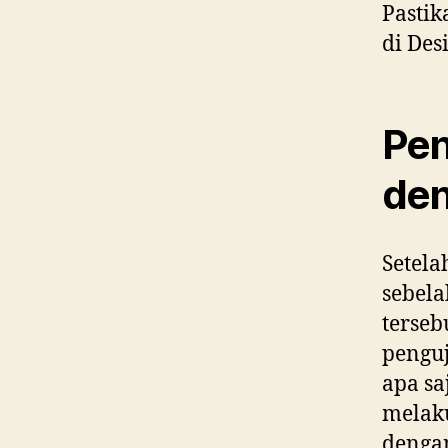
Pastik
di Des
Pen
den
Setela
sebela
terse
penguj
apa sa
melaku
denga