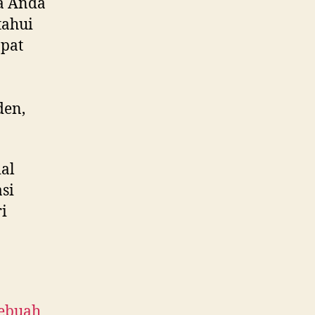
a Anda
tahui
apat
den,
al
si
i
Sebuah