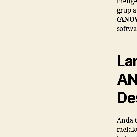
menget
grup a
(ANO
softwa
La
AN
De
Anda t
melaku