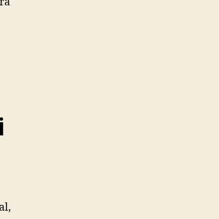
ra
i
n
al,