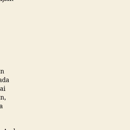
an
ada
ai
n,
a