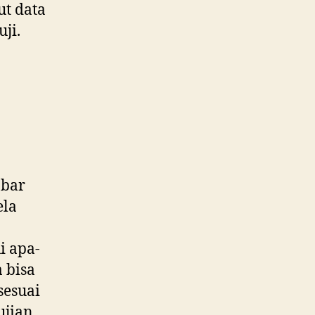
ut data
ji.
 bar
ela
i apa-
 bisa
sesuai
ujian