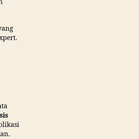
n
yang
xpert.
ata
sis
plikasi
an.