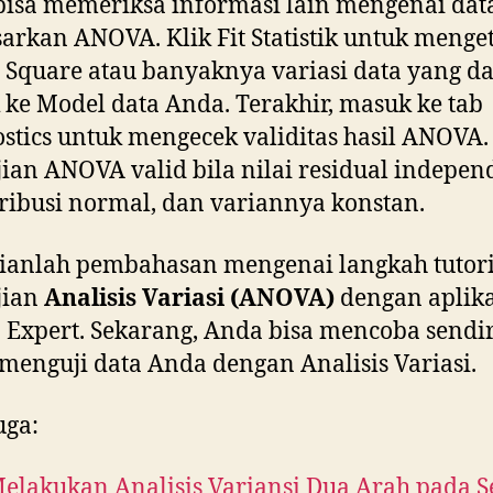
isa memeriksa informasi lain mengenai dat
arkan ANOVA. Klik Fit Statistik untuk menge
R Square atau banyaknya variasi data yang d
ke Model data Anda. Terakhir, masuk ke tab
stics untuk mengecek validitas hasil ANOVA.
ian ANOVA valid bila nilai residual indepen
tribusi normal, dan variannya konstan.
ianlah pembahasan mengenai langkah tutori
jian
Analisis Variasi (ANOVA)
dengan aplika
 Expert. Sekarang, Anda bisa mencoba sendir
menguji data Anda dengan Analisis Variasi.
uga:
elakukan Analisis Variansi Dua Arah pada 