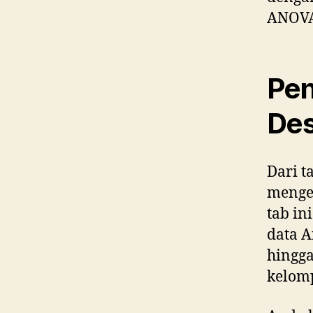
ANOVA
Pen
Des
Dari t
mengek
tab i
data A
hingga
kelomp