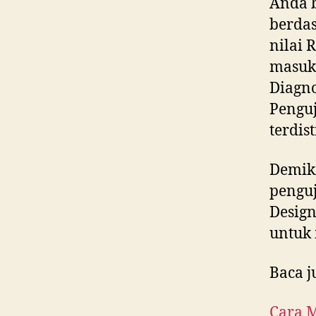
Anda b
berdas
nilai 
masuk 
Diagno
Penguj
terdis
Demik
pengu
Design
untuk 
Baca j
Cara M