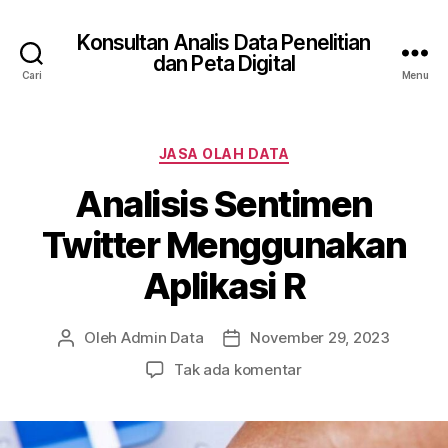
Konsultan Analis Data Penelitian
dan Peta Digital
Cari
Menu
Kategori
JASA OLAH DATA
Analisis Sentimen
Twitter Menggunakan
Aplikasi R
Oleh
Admin Data
November 29, 2023
Penulis
Tanggal
artikel
artikel
pada
Tak ada komentar
Analisis
Sentimen
Twitter