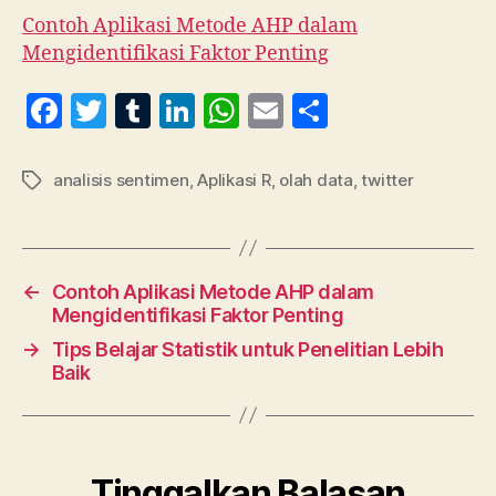
Contoh Aplikasi Metode AHP dalam
Mengidentifikasi Faktor Penting
F
T
T
Li
W
E
S
a
w
u
n
h
m
h
c
itt
m
k
at
ai
a
analisis sentimen
,
Aplikasi R
,
olah data
,
twitter
Tag
e
er
bl
e
s
l
re
b
r
dI
A
o
n
p
←
Contoh Aplikasi Metode AHP dalam
o
p
Mengidentifikasi Faktor Penting
k
→
Tips Belajar Statistik untuk Penelitian Lebih
Baik
Tinggalkan Balasan